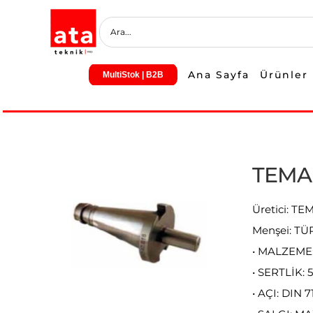
Skip
to
content
Ana Sayfa
Ürünler
MultiStok | B2B
TEMA
Üretici: T
Menşei: TÜ
• MALZEME:
• SERTLİK: 
• AÇI: DIN 