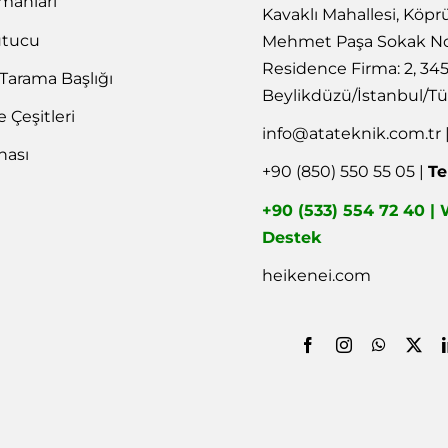
emanları
Kavaklı Mahallesi, Köpr
utucu
Mehmet Paşa Sokak No
Residence Firma: 2, 34
 Tarama Başlığı
Beylikdüzü/İstanbul/Tü
Çeşitleri
info@atateknik.com.tr
nası
+90 (850) 550 55 05 |
Te
+90 (533) 554 72 40 
Destek
heikenei.com