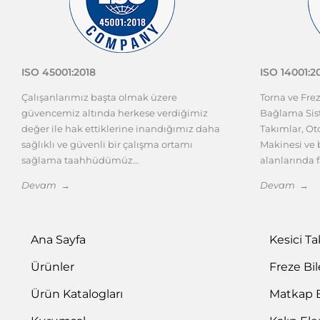
ISO 45001:2018
ISO 14001:2
Çalışanlarımız başta olmak üzere
Torna ve Fre
güvencemiz altında herkese verdiğimiz
Bağlama Sist
değer ile hak ettiklerine inandığımız daha
Takımlar, O
sağlıklı ve güvenli bir çalışma ortamı
Makinesi ve b
sağlama taahhüdümüz...
alanlarında f
Devam →
Devam →
Ana Sayfa
Kesici T
Ürünler
Freze Bi
Ürün Katalogları
Matkap 