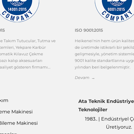
015
ISO 9001:2015
ze Takım Tutucular, Tutma ve
Heikenei'nin hem ürün kalit
emleri, Yekpare Karbür
de üretimde istikrarlı bir şekil
tomatik Kılavuz Çekme
gelişmesiyle, yönetim sisteml
azı kalıp aksesuarları
9001 kalite standartlarına uy
aaliyet gösteren firmamı...
yılından beri belgelenmiştir.
Devam →
akım
Ata Teknik Endüstriye
Teknolojiler
leme Makinesi
1983.. | Endüstriyel
Bileme Makinesi
Üretiyoruz.