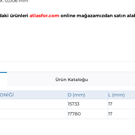
AX. 0,006 mm
aki ürünleri
atlasfor.com
online mağazamızdan satın alabi
Ürün Kataloğu
ONİĞİ
D (mm)
L (mm)
15733
17
17780
17