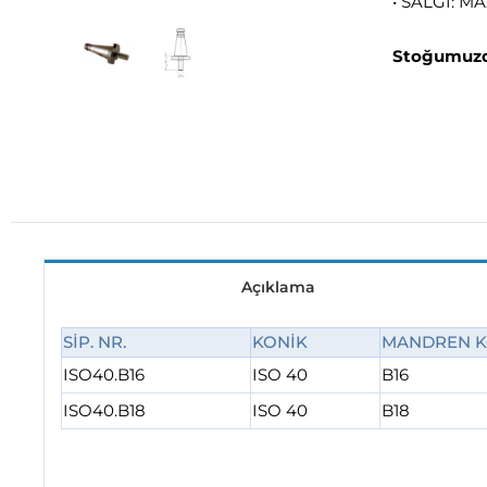
• SALGI: M
Stoğumuzd
Açıklama
SİP. NR.
KONİK
MANDREN K
ISO40.B16
ISO 40
B16
ISO40.B18
ISO 40
B18