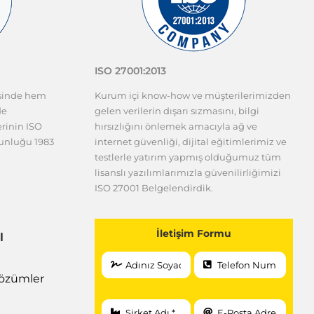
ISO 27001:2013
esinde hem
Kurum içi know-how ve müşterilerimizden
de
gelen verilerin dışarı sızmasını, bilgi
erinin ISO
hırsızlığını önlemek amacıyla ağ ve
gunluğu 1983
internet güvenliği, dijital eğitimlerimiz ve
testlerle yatırım yapmış olduğumuz tüm
lisanslı yazılımlarımızla güvenilirliğimizi
ISO 27001 Belgelendirdik.
İletişim Formu
l
 Çözümler