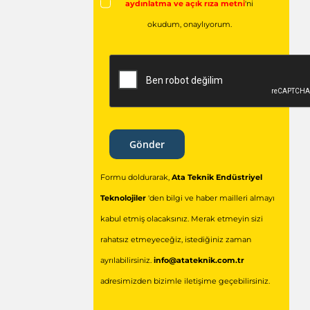
aydınlatma ve açık rıza metni
'ni
okudum,
onaylıyorum.
Gönder
Formu doldurarak,
Ata Teknik Endüstriyel
Teknolojiler
'den bilgi ve haber mailleri almayı
kabul etmiş olacaksınız. Merak etmeyin sizi
rahatsız etmeyeceğiz, istediğiniz zaman
ayrılabilirsiniz.
info@atateknik.com.tr
adresimizden bizimle iletişime geçebilirsiniz.