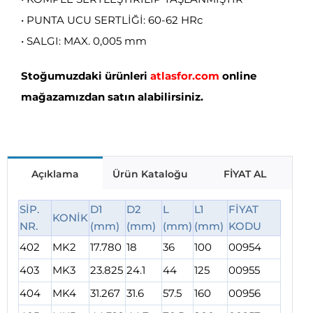
• PUNTA UCU SERTLİĞİ: 60-62 HRc
• SALGI: MAX. 0,005 mm
Stoğumuzdaki ürünleri
atlasfor.com
online
mağazamızdan satın alabilirsiniz.
Açıklama
Ürün Kataloğu
FİYAT AL
SİP.
D1
D2
L
L1
FİYAT
KONİK
NR.
(mm)
(mm)
(mm)
(mm)
KODU
402
MK2
17.780
18
36
100
00954
403
MK3
23.825
24.1
44
125
00955
404
MK4
31.267
31.6
57.5
160
00956