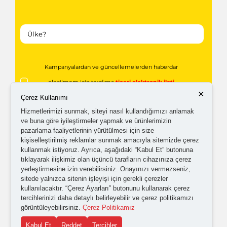
Kampanyalardan ve güncellemelerden haberdar
olabilmem için tarafıma
ticari elektronik ileti
×
Çerez Kullanımı
gönderilmesini kabul ediyorum.
Hizmetlerimizi sunmak, siteyi nasıl kullandığımızı anlamak
ve buna göre iyileştirmeler yapmak ve ürünlerimizin
Kişisel verilerimin işlenmesine yönelik
aydınlatma ve
pazarlama faaliyetlerinin yürütülmesi için size
kişiselleştirilmiş reklamlar sunmak amacıyla sitemizde çerez
açık rıza metni
'ni okudum,
onaylıyorum.
kullanmak istiyoruz. Ayrıca, aşağıdaki “Kabul Et” butonuna
tıklayarak ilişkimiz olan üçüncü tarafların cihazınıza çerez
yerleştirmesine izin verebilirsiniz. Onayınızı vermezseniz,
sitede yalnızca sitenin işleyişi için gerekli çerezler
kullanılacaktır. “Çerez Ayarları” butonunu kullanarak çerez
tercihlerinizi daha detaylı belirleyebilir ve çerez politikamızı
görüntüleyebilirsiniz.
Çerez Politikamız
Kabul Et
Reddet
Tercihler