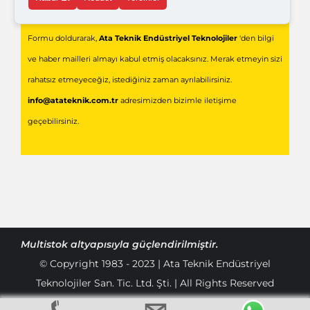
Gönder
Formu doldurarak,
Ata Teknik Endüstriyel Teknolojiler
'den bilgi
ve haber mailleri almayı kabul etmiş olacaksınız. Merak etmeyin sizi
rahatsız etmeyeceğiz, istediğiniz zaman ayrılabilirsiniz.
info@atateknik.com.tr
adresimizden bizimle iletişime
geçebilirsiniz.
Multistok
altyapısıyla güçlendirilmiştir.
© Copyright 1983 - 2023 | Ata Teknik Endüstriyel
Teknolojiler San. Tic. Ltd. Şti. | All Rights Reserved