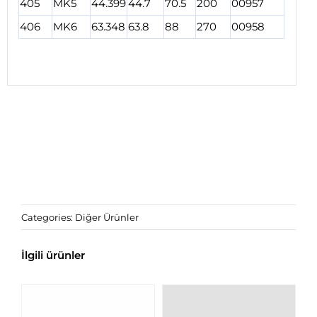
405
MK5
44.399
44.7
70.5
200
00957
406
MK6
63.348
63.8
88
270
00958
Categories:
Diğer Ürünler
İlgili ürünler