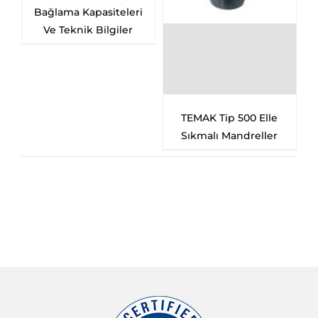
iteleri
Set)
lgiler
TEMAK Tip 500 Elle
Sıkmalı Mandreller