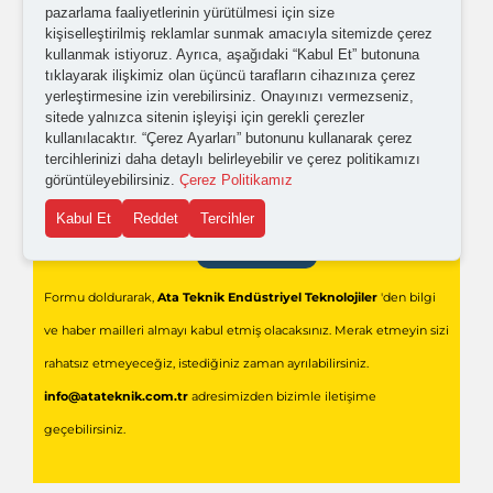
pazarlama faaliyetlerinin yürütülmesi için size
Kişisel verilerimin işlenmesine yönelik
aydınlatma ve
kişiselleştirilmiş reklamlar sunmak amacıyla sitemizde çerez
kullanmak istiyoruz. Ayrıca, aşağıdaki “Kabul Et” butonuna
açık rıza metni
'ni okudum,
onaylıyorum.
tıklayarak ilişkimiz olan üçüncü tarafların cihazınıza çerez
yerleştirmesine izin verebilirsiniz. Onayınızı vermezseniz,
sitede yalnızca sitenin işleyişi için gerekli çerezler
kullanılacaktır. “Çerez Ayarları” butonunu kullanarak çerez
tercihlerinizi daha detaylı belirleyebilir ve çerez politikamızı
görüntüleyebilirsiniz.
Çerez Politikamız
Kabul Et
Reddet
Tercihler
Gönder
Formu doldurarak,
Ata Teknik Endüstriyel Teknolojiler
'den bilgi
ve haber mailleri almayı kabul etmiş olacaksınız. Merak etmeyin sizi
rahatsız etmeyeceğiz, istediğiniz zaman ayrılabilirsiniz.
info@atateknik.com.tr
adresimizden bizimle iletişime
geçebilirsiniz.