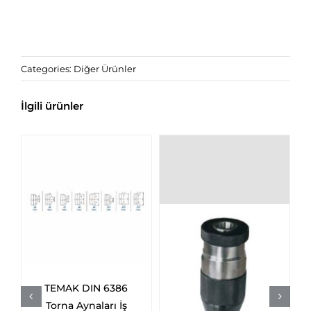
Categories:
Diğer Ürünler
İlgili ürünler
 6386
PLD CH.TT Diş Tamir
arı İş
Takımları (Helıcoıl