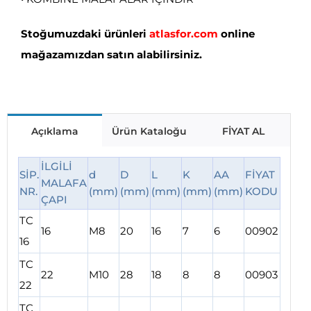
Stoğumuzdaki ürünleri
atlasfor.com
online
mağazamızdan satın alabilirsiniz.
Açıklama
Ürün Kataloğu
FİYAT AL
İLGİLİ
SİP.
d
D
L
K
AA
FİYAT
MALAFA
NR.
(mm)
(mm)
(mm)
(mm)
(mm)
KODU
ÇAPI
TC
16
M8
20
16
7
6
00902
16
TC
22
M10
28
18
8
8
00903
22
TC