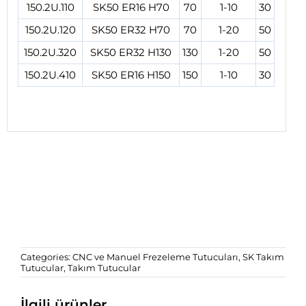
150.2U.110
SK50 ER16 H70
70
1-10
30
150.2U.120
SK50 ER32 H70
70
1-20
50
150.2U.320
SK50 ER32 H130
130
1-20
50
150.2U.410
SK50 ER16 H150
150
1-10
30
Categories:
CNC ve Manuel Frezeleme Tutucuları
,
SK Takım
Tutucular
,
Takım Tutucular
İlgili ürünler