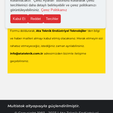
kullanılacaktır. “Çerez Ayarları” butonunu kullanarak çerez
tercihlerinizi daha detaylı belirleyebilir ve çerez politikamızı
görüntüleyebilirsiniz.
Çerez Politikamız
Gönder
Kabul Et
Reddet
Tercihler
Formu doldurarak,
Ata Teknik Endüstriyel Teknolojiler
'den bilgi
ve haber mailleri almayı kabul etmiş olacaksınız. Merak etmeyin sizi
rahatsız etmeyeceğiz, istediğiniz zaman ayrılabilirsiniz.
info@atateknik.com.tr
adresimizden bizimle iletişime
geçebilirsiniz.
Multistok
altyapısıyla güçlendirilmiştir.