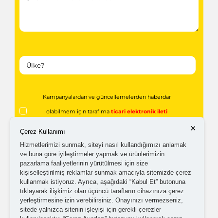
Kampanyalardan ve güncellemelerden haberdar
olabilmem için tarafıma
ticari elektronik ileti
×
gönderilmesini kabul ediyorum.
Çerez Kullanımı
Hizmetlerimizi sunmak, siteyi nasıl kullandığımızı anlamak
ve buna göre iyileştirmeler yapmak ve ürünlerimizin
Kişisel verilerimin işlenmesine yönelik
aydınlatma ve
pazarlama faaliyetlerinin yürütülmesi için size
açık rıza metni
'ni okudum,
onaylıyorum.
kişiselleştirilmiş reklamlar sunmak amacıyla sitemizde çerez
kullanmak istiyoruz. Ayrıca, aşağıdaki “Kabul Et” butonuna
tıklayarak ilişkimiz olan üçüncü tarafların cihazınıza çerez
yerleştirmesine izin verebilirsiniz. Onayınızı vermezseniz,
sitede yalnızca sitenin işleyişi için gerekli çerezler