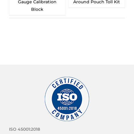
alibration
Around Pouch Toll Kit
Profile Gaug
lock