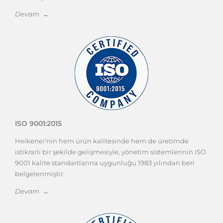
Sistemleri, Yekpare Karbür Takımlar, Otomatik Kılavuz
Çekme Makinesi ve bazı kalıp aksesuarları alanlarında
faaliyet gösteren firmamı...
Devam →
ISO 9001:2015
Heikenei'nin hem ürün kalitesinde hem de üretimde
istikrarlı bir şekilde gelişmesiyle, yönetim sistemlerinin ISO
9001 kalite standartlarına uygunluğu 1983 yılından beri
belgelenmiştir.
Devam →