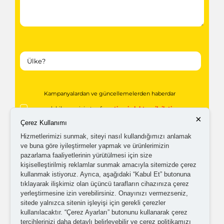
×
Çerez Kullanımı
Kampanyalardan ve güncellemelerden haberdar
Hizmetlerimizi sunmak, siteyi nasıl kullandığımızı anlamak
olabilmem için tarafıma
ticari elektronik ileti
ve buna göre iyileştirmeler yapmak ve ürünlerimizin
gönderilmesini kabul ediyorum.
pazarlama faaliyetlerinin yürütülmesi için size
kişiselleştirilmiş reklamlar sunmak amacıyla sitemizde çerez
kullanmak istiyoruz. Ayrıca, aşağıdaki “Kabul Et” butonuna
Kişisel verilerimin işlenmesine yönelik
aydınlatma ve
tıklayarak ilişkimiz olan üçüncü tarafların cihazınıza çerez
yerleştirmesine izin verebilirsiniz. Onayınızı vermezseniz,
açık rıza metni
'ni okudum,
onaylıyorum.
sitede yalnızca sitenin işleyişi için gerekli çerezler
kullanılacaktır. “Çerez Ayarları” butonunu kullanarak çerez
tercihlerinizi daha detaylı belirleyebilir ve çerez politikamızı