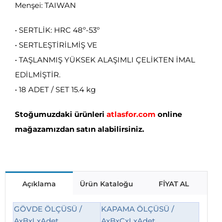
Menşei: TAIWAN
• SERTLİK: HRC 48º-53º
• SERTLEŞTİRİLMİŞ VE
• TAŞLANMIŞ YÜKSEK ALAŞIMLI ÇELİKTEN İMAL
EDİLMİŞTİR.
• 18 ADET / SET 15.4 kg
Stoğumuzdaki ürünleri
atlasfor.com
online
mağazamızdan satın alabilirsiniz.
Açıklama
Ürün Kataloğu
FİYAT AL
GÖVDE ÖLÇÜSÜ /
KAPAMA ÖLÇÜSÜ /
AxBxLxAdet
AxBxCxLxAdet