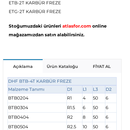
ETB-2T KARBÜR FREZE
ETG-2T KARBÜR FREZE
Stoğumuzdaki ürünleri
atlasfor.com
online
mağazamızdan satın alabilirsiniz.
Açıklama
Ürün Kataloğu
FİYAT AL
DHF BTB-4T KARBÜR FREZE
Malzeme Tanımı
D1
L1
L3
D2
BTB0204
R1
4
50
6
BTB0304
R1.5
6
50
6
BTB0404
R2
8
50
6
BTB0504
R2.5
10
50
6