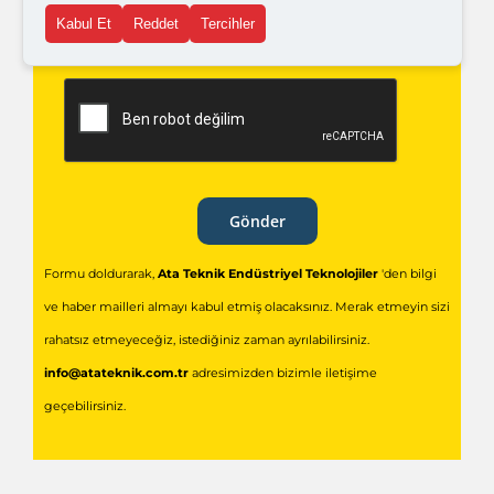
Kabul Et
Reddet
Tercihler
açık rıza metni
'ni okudum,
onaylıyorum.
Gönder
Formu doldurarak,
Ata Teknik Endüstriyel Teknolojiler
'den bilgi
ve haber mailleri almayı kabul etmiş olacaksınız. Merak etmeyin sizi
rahatsız etmeyeceğiz, istediğiniz zaman ayrılabilirsiniz.
info@atateknik.com.tr
adresimizden bizimle iletişime
geçebilirsiniz.