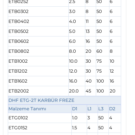
ETB0252
2.5
8
50
6
ETB0302
3.0
8
50
6
ETB0402
4.0
11
50
6
ETB0502
5.0
13
50
6
ETB0602
6.0
16
50
6
ETB0802
8.0
20
60
8
ETB1002
10.0
30
75
10
ETB1202
12.0
30
75
12
ETB1602
16.0
40
100
16
ETB2002
20.0
45
100
20
DHF ETG-2T KARBÜR FREZE
Malzeme Tanımı
D1
L1
L3
D2
ETG0102
1.0
3
50
4
ETG0152
1.5
4
50
4