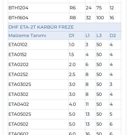
BTH1204
R6
24
75
12
BTH1604
R8
32
100
16
DHF ETA-2T KARBÜR FREZE
Malzeme Tanımı
D1
L1
L3
D2
ETA0102
1.0
3
50
4
ETA0152
1.5
4
50
4
ETA0202
2.0
6
50
4
ETA0252
2.5
8
50
4
ETA0302S
3.0
8
50
3
ETA0302
3.0
8
50
4
ETA0402
4.0
11
50
4
ETA0502S
5.0
13
50
5
ETA0502
5.0
13
50
6
ETA0602
6.0
16
50
6