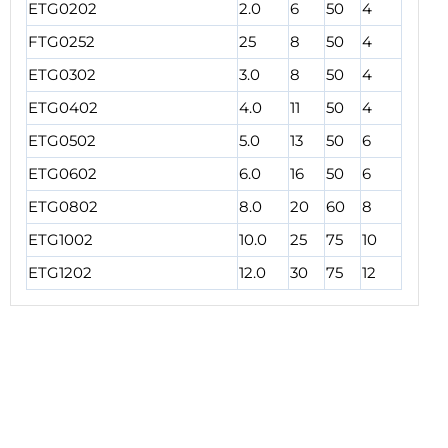
ETG0202
2.0
6
50
4
FTG0252
25
8
50
4
ETG0302
3.0
8
50
4
ETG0402
4.0
11
50
4
ETG0502
5.0
13
50
6
ETG0602
6.0
16
50
6
ETG0802
8.0
20
60
8
ETG1002
10.0
25
75
10
ETG1202
12.0
30
75
12