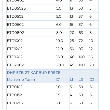
ETD0402
4.0
11
50
4
ETD0502S
5.0
13
50
5
ETD0502
5.0
13
57
6
ETD0602
6.0
16
57
6
ETD0802
8.0
20
63
8
ETD1002
10.0
25
72
10
ETD1202
12.0
30
83
12
ETD1602
16.0
40
100
16
ETD2002
20.0
45
100
20
DHF ETB-2T KARBÜR FREZE
Malzeme Tanımı
D1
L1
L3
D2
ETB0102
1.0
3
50
6
ETB0152
1.5
4
50
6
ETB0202
2.0
6
50
6