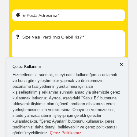
×
Çerez Kullanımı
Hizmetlerimizi sunmak, siteyi nasıl kullandığımızı anlamak
ve buna göre iyileştirmeler yapmak ve ürünlerimizin
pazarlama faaliyetlerinin yürütülmesi için size
kişiselleştirilmiş reklamlar sunmak amacıyla sitemizde çerez
kullanmak istiyoruz. Ayrıca, aşağıdaki “Kabul Et” butonuna
Kampanyalardan ve güncellemelerden haberdar
tıklayarak ilişkimiz olan üçüncü tarafların cihazınıza çerez
olabilmem için tarafıma
ticari elektronik ileti
yerleştirmesine izin verebilirsiniz. Onayınızı vermezseniz,
sitede yalnızca sitenin işleyişi için gerekli çerezler
gönderilmesini kabul ediyorum.
kullanılacaktır. “Çerez Ayarları” butonunu kullanarak çerez
tercihlerinizi daha detaylı belirleyebilir ve çerez politikamızı
görüntüleyebilirsiniz.
Çerez Politikamız
Kişisel verilerimin işlenmesine yönelik
aydınlatma ve