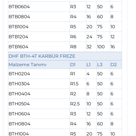
BTB0604
R3
12
50
6
BTB0804
R4
16
60
8
BTB1004
R5
20
75
10
BTB1204
R6
24
75
12
BTB1604
R8
32
100
16
DHF BTH-4T KARBÜR FREZE
Malzeme Tanımı
D1
L1
L3
D2
BTH0204
R1
4
50
6
BTH0304
R1.5
6
50
6
BTH0404
R2
8
50
6
BTH0504
R2.5
10
50
6
BTH0604
R3
12
50
6
BTH0804
R4
16
60
8
BTH1004
R5
20
75
10