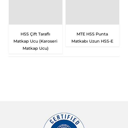
ft Taraflı
MTE HSS Punta
MTE HSS
u (Karoseri
Matkabı Uzun HSS-E
Sertleştirilmiş
ap Ucu)
Taşlanmış P