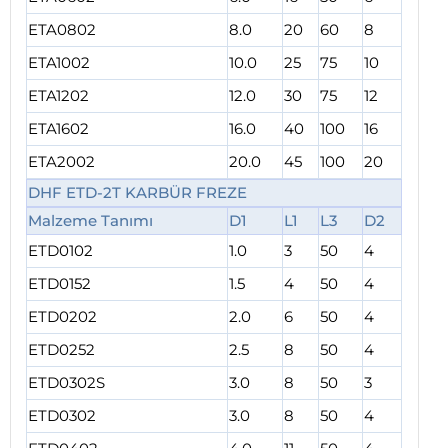
ETA0802
8.0
20
60
8
ETA1002
10.0
25
75
10
ETA1202
12.0
30
75
12
ETA1602
16.0
40
100
16
ETA2002
20.0
45
100
20
DHF ETD-2T KARBÜR FREZE
Malzeme Tanımı
D1
L1
L3
D2
ETD0102
1.0
3
50
4
ETD0152
1.5
4
50
4
ETD0202
2.0
6
50
4
ETD0252
2.5
8
50
4
ETD0302S
3.0
8
50
3
ETD0302
3.0
8
50
4