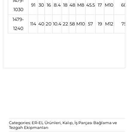
1479-
91
30
16
8.4
18
48
M8
45.5
17
M10
600
1030
1479-
114
40
20
10.4
22
58
M10
57
19
M12
750
1240
Categories:
ER-EL Ürünleri
,
Kalıp, İş Parçası Bağlama ve
Tezgah Ekipmanları