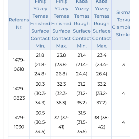
Finiş
Finiş
Kaba
Kaba
Yüzey
Yüzey
Yüzey
Yüzey
Sıkma
Temas
Temas
Temas
Temas
Referans
Torku
Finished
Finished
Rough
Rough
L
Nr.
Clamping
Surface
Surface
Surface
Surface
Stroke
Contact
Contact
Contact
Contact
Min.
Max.
Min.
Max.
21.8
23.8
21.4
23.4
1479-
(21.8-
(23.8-
(21.4-
(23.4-
3
2
0618
24.8)
26.8)
24.4)
26.4)
30.3
32.3
31.2
33.2
1479-
(30.3-
(32.3-
(31.2-
(33.2-
4
3
0823
34.3)
36.3)
35.2)
37.2)
30.5
31.5
1479-
37 (37-
38 (38-
(30.5-
(31.5-
4
3
1030
41)
42)
34.5)
35.5)