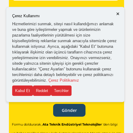
Kampanyalardan ve güncellemelerden haberdar
×
Çerez Kullanımı
olabilmem için tarafıma
ticari elektronik ileti
Hizmetlerimizi sunmak, siteyi nasıl kullandığımızı anlamak
gönderilmesini kabul ediyorum.
ve buna göre iyileştirmeler yapmak ve ürünlerimizin
pazarlama faaliyetlerinin yürütülmesi için size
kişiselleştirilmiş reklamlar sunmak amacıyla sitemizde çerez
Kişisel verilerimin işlenmesine yönelik
aydınlatma ve
kullanmak istiyoruz. Ayrıca, aşağıdaki “Kabul Et” butonuna
açık rıza metni
'ni okudum,
onaylıyorum.
tıklayarak ilişkimiz olan üçüncü tarafların cihazınıza çerez
yerleştirmesine izin verebilirsiniz. Onayınızı vermezseniz,
sitede yalnızca sitenin işleyişi için gerekli çerezler
kullanılacaktır. “Çerez Ayarları” butonunu kullanarak çerez
tercihlerinizi daha detaylı belirleyebilir ve çerez politikamızı
görüntüleyebilirsiniz.
Çerez Politikamız
Kabul Et
Reddet
Tercihler
Gönder
Formu doldurarak,
Ata Teknik Endüstriyel Teknolojiler
'den bilgi
ve haber mailleri almayı kabul etmiş olacaksınız. Merak etmeyin sizi