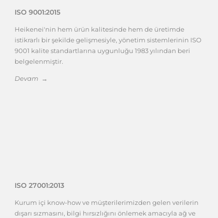
ISO 9001:2015
Heikenei'nin hem ürün kalitesinde hem de üretimde
istikrarlı bir şekilde gelişmesiyle, yönetim sistemlerinin ISO
9001 kalite standartlarına uygunluğu 1983 yılından beri
belgelenmiştir.
Devam →
ISO 27001:2013
Kurum içi know-how ve müşterilerimizden gelen verilerin
dışarı sızmasını, bilgi hırsızlığını önlemek amacıyla ağ ve