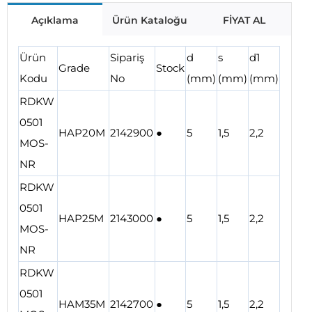
Açıklama
Ürün Kataloğu
FİYAT AL
Ürün
Sipariş
d
s
d1
Grade
Stock
Kodu
No
(mm)
(mm)
(mm)
RDKW
0501
HAP20M
2142900
●
5
1,5
2,2
MOS-
NR
RDKW
0501
HAP25M
2143000
●
5
1,5
2,2
MOS-
NR
RDKW
0501
HAM35M
2142700
●
5
1,5
2,2