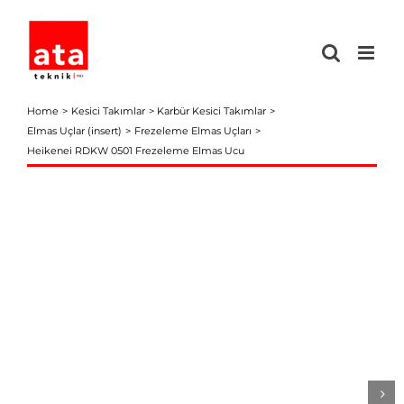
Skip
to
content
Home
Kesici Takımlar
Karbür Kesici Takımlar
Elmas Uçlar (insert)
Frezeleme Elmas Uçları
Heikenei RDKW 0501 Frezeleme Elmas Ucu