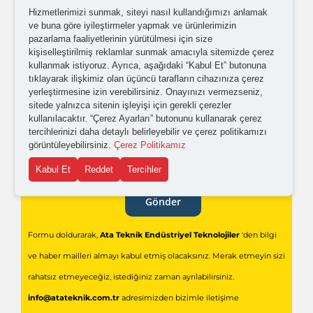
Hizmetlerimizi sunmak, siteyi nasıl kullandığımızı anlamak
gönderilmesini kabul ediyorum.
ve buna göre iyileştirmeler yapmak ve ürünlerimizin
pazarlama faaliyetlerinin yürütülmesi için size
kişiselleştirilmiş reklamlar sunmak amacıyla sitemizde çerez
Kişisel verilerimin işlenmesine yönelik
aydınlatma ve
kullanmak istiyoruz. Ayrıca, aşağıdaki “Kabul Et” butonuna
tıklayarak ilişkimiz olan üçüncü tarafların cihazınıza çerez
açık rıza metni
'ni okudum,
onaylıyorum.
yerleştirmesine izin verebilirsiniz. Onayınızı vermezseniz,
sitede yalnızca sitenin işleyişi için gerekli çerezler
kullanılacaktır. “Çerez Ayarları” butonunu kullanarak çerez
tercihlerinizi daha detaylı belirleyebilir ve çerez politikamızı
görüntüleyebilirsiniz.
Çerez Politikamız
Kabul Et
Reddet
Tercihler
Gönder
Formu doldurarak,
Ata Teknik Endüstriyel Teknolojiler
'den bilgi
ve haber mailleri almayı kabul etmiş olacaksınız. Merak etmeyin sizi
rahatsız etmeyeceğiz, istediğiniz zaman ayrılabilirsiniz.
info@atateknik.com.tr
adresimizden bizimle iletişime