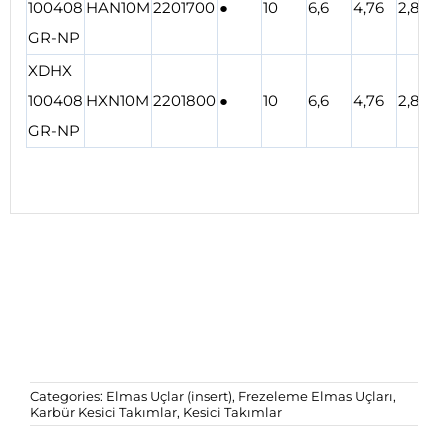
100408
HAN10M
2201700
●
10
6,6
4,76
2,8
GR-NP
XDHX
100408
HXN10M
2201800
●
10
6,6
4,76
2,8
GR-NP
Categories:
Elmas Uçlar (insert)
,
Frezeleme Elmas Uçları
,
Karbür Kesici Takımlar
,
Kesici Takımlar