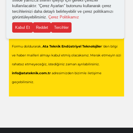
sitede yalnızca sitenin işleyişi için gerekli çerezler
kullanılacaktır. “Çerez Ayarları” butonunu kullanarak çerez
tercihlerinizi daha detaylı belirleyebilir ve çerez politikamızı
görüntüleyebilirsiniz.
Çerez Politikamız
Kabul Et
Reddet
Tercihler
Gönder
Formu doldurarak,
Ata Teknik Endüstriyel Teknolojiler
'den bilgi
ve haber mailleri almayı kabul etmiş olacaksınız. Merak etmeyin sizi
rahatsız etmeyeceğiz, istediğiniz zaman ayrılabilirsiniz.
info@atateknik.com.tr
adresimizden bizimle iletişime
geçebilirsiniz.