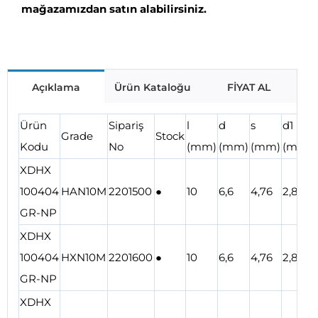
mağazamızdan satın alabilirsiniz.
Açıklama
Ürün Kataloğu
FİYAT AL
Ürün
Sipariş
l
d
s
d1
Grade
Stock
Kodu
No
(mm)
(mm)
(mm)
(mm)
XDHX
100404
HAN10M
2201500
●
10
6,6
4,76
2,8
GR-NP
XDHX
100404
HXN10M
2201600
●
10
6,6
4,76
2,8
GR-NP
XDHX