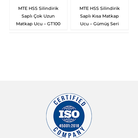
Silindirik
MTE HSS Silindirik
MTE HSS Silindi
ısa Matkap
Saplı Çok Kısa
Saplı Uzun Mat
ümüş Seri
Matkap Ucu
Ucu – HSS-E