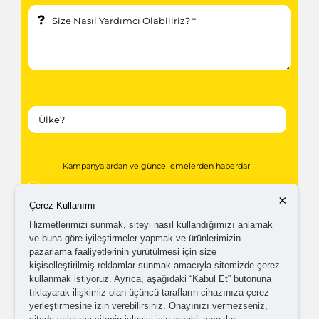
Kampanyalardan ve güncellemelerden haberdar
olabilmem için tarafıma
ticari elektronik ileti
×
Çerez Kullanımı
gönderilmesini kabul ediyorum.
Hizmetlerimizi sunmak, siteyi nasıl kullandığımızı anlamak
ve buna göre iyileştirmeler yapmak ve ürünlerimizin
pazarlama faaliyetlerinin yürütülmesi için size
Kişisel verilerimin işlenmesine yönelik
aydınlatma ve
kişiselleştirilmiş reklamlar sunmak amacıyla sitemizde çerez
açık rıza metni
'ni okudum,
onaylıyorum.
kullanmak istiyoruz. Ayrıca, aşağıdaki “Kabul Et” butonuna
tıklayarak ilişkimiz olan üçüncü tarafların cihazınıza çerez
yerleştirmesine izin verebilirsiniz. Onayınızı vermezseniz,