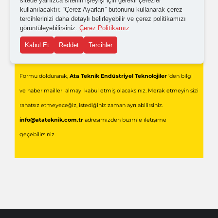
sitede yalnızca sitenin işleyişi için gerekli çerezler
kullanılacaktır. “Çerez Ayarları” butonunu kullanarak çerez
tercihlerinizi daha detaylı belirleyebilir ve çerez politikamızı
görüntüleyebilirsiniz.
Çerez Politikamız
Kabul Et
Reddet
Tercihler
Gönder
Formu doldurarak,
Ata Teknik Endüstriyel Teknolojiler
'den bilgi
ve haber mailleri almayı kabul etmiş olacaksınız. Merak etmeyin sizi
rahatsız etmeyeceğiz, istediğiniz zaman ayrılabilirsiniz.
info@atateknik.com.tr
adresimizden bizimle iletişime
geçebilirsiniz.