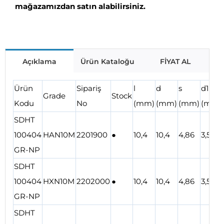
mağazamızdan satın alabilirsiniz.
Açıklama
Ürün Kataloğu
FİYAT AL
Ürün
Sipariş
l
d
s
d1
Grade
Stock
Kodu
No
(mm)
(mm)
(mm)
(mm)
SDHT
100404
HAN10M
2201900
●
10,4
10,4
4,86
3,5
GR-NP
SDHT
100404
HXN10M
2202000
●
10,4
10,4
4,86
3,5
GR-NP
SDHT