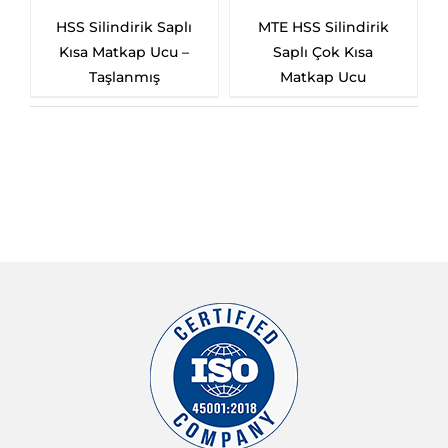
ndirik Saplı
MTE HSS Silindirik
MTE HSS Silind
tkap Ucu –
Saplı Çok Kısa
Saplı Uzun Ma
lanmış
Matkap Ucu
Ucu – HSS-E