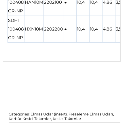
100408
HAN10M
2202100
●
10,4
10,4
4,86
3,5
GR-NP
SDHT
100408
HXN10M
2202200
●
10,4
10,4
4,86
3,5
GR-NP
Categories:
Elmas Uçlar (insert)
,
Frezeleme Elmas Uçları
,
Karbür Kesici Takımlar
,
Kesici Takımlar