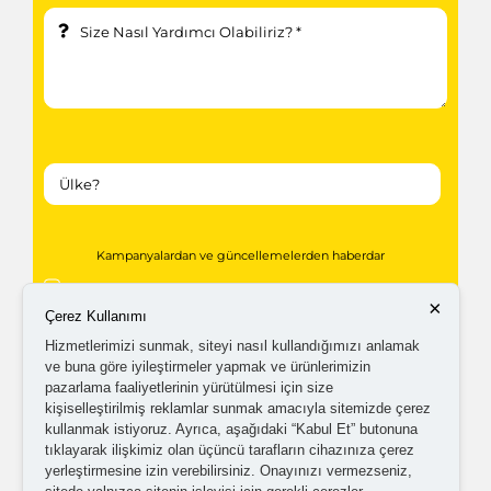
Kampanyalardan ve güncellemelerden haberdar
olabilmem için tarafıma
ticari elektronik ileti
×
Çerez Kullanımı
gönderilmesini kabul ediyorum.
Hizmetlerimizi sunmak, siteyi nasıl kullandığımızı anlamak
ve buna göre iyileştirmeler yapmak ve ürünlerimizin
pazarlama faaliyetlerinin yürütülmesi için size
Kişisel verilerimin işlenmesine yönelik
aydınlatma ve
kişiselleştirilmiş reklamlar sunmak amacıyla sitemizde çerez
açık rıza metni
'ni okudum,
onaylıyorum.
kullanmak istiyoruz. Ayrıca, aşağıdaki “Kabul Et” butonuna
tıklayarak ilişkimiz olan üçüncü tarafların cihazınıza çerez
yerleştirmesine izin verebilirsiniz. Onayınızı vermezseniz,