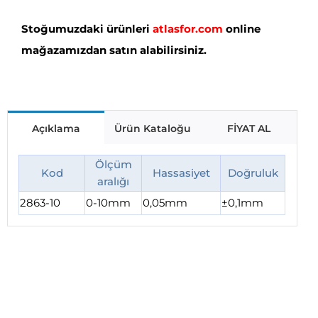
Stoğumuzdaki ürünleri
atlasfor.com
online
mağazamızdan satın alabilirsiniz.
Açıklama
Ürün Kataloğu
FİYAT AL
Ölçüm
Kod
Hassasiyet
Doğruluk
aralığı
2863-10
0-10mm
0,05mm
±0,1mm