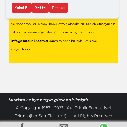
Gönder
Kabul Et
Reddet
Tercihler
Formu doldurarak,
Ata Teknik Endüstriyel Teknolojiler
'den bilgi
ve haber mailleri almayı kabul etmiş olacaksınız. Merak etmeyin sizi
rahatsız etmeyeceğiz, istediğiniz zaman ayrılabilirsiniz.
info@atateknik.com.tr
adresimizden bizimle iletişime
geçebilirsiniz.
Multistok
altyapısıyla güçlendirilmiştir.
© Copyright 1983 - 2023 | Ata Teknik Endüstriyel
Teknolojiler San. Tic. Ltd. Şti. | All Rights Reserved