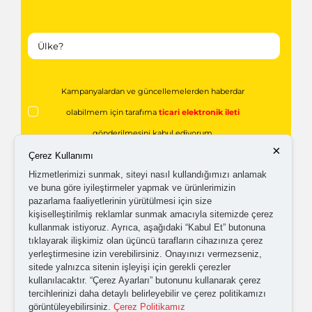
Kampanyalardan ve güncellemelerden haberdar
olabilmem için tarafıma
ticari elektronik ileti
gönderilmesini kabul ediyorum.
×
Çerez Kullanımı
Hizmetlerimizi sunmak, siteyi nasıl kullandığımızı anlamak
Kişisel verilerimin işlenmesine yönelik
aydınlatma ve
ve buna göre iyileştirmeler yapmak ve ürünlerimizin
açık rıza metni
'ni okudum,
onaylıyorum.
pazarlama faaliyetlerinin yürütülmesi için size
kişiselleştirilmiş reklamlar sunmak amacıyla sitemizde çerez
kullanmak istiyoruz. Ayrıca, aşağıdaki “Kabul Et” butonuna
tıklayarak ilişkimiz olan üçüncü tarafların cihazınıza çerez
yerleştirmesine izin verebilirsiniz. Onayınızı vermezseniz,
sitede yalnızca sitenin işleyişi için gerekli çerezler
kullanılacaktır. “Çerez Ayarları” butonunu kullanarak çerez
tercihlerinizi daha detaylı belirleyebilir ve çerez politikamızı
görüntüleyebilirsiniz.
Çerez Politikamız