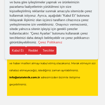
ve buna göre iyileştirmeler yapmak ve ürünlerimizin
açık rıza metni
'ni okudum,
onaylıyorum.
pazarlama faaliyetlerinin yürütülmesi için size
kişiselleştirilmiş reklamlar sunmak amacıyla sitemizde çerez
kullanmak istiyoruz. Ayrıca, aşağıdaki “Kabul Et” butonuna
tıklayarak ilişkimiz olan üçüncü tarafların cihazınıza çerez
yerleştirmesine izin verebilirsiniz. Onayınızı vermezseniz,
sitede yalnızca sitenin işleyişi için gerekli çerezler
kullanılacaktır. “Çerez Ayarları” butonunu kullanarak çerez
tercihlerinizi daha detaylı belirleyebilir ve çerez politikamızı
görüntüleyebilirsiniz.
Çerez Politikamız
Gönder
Kabul Et
Reddet
Tercihler
Formu doldurarak,
Ata Teknik Endüstriyel Teknolojiler
'den bilgi
ve haber mailleri almayı kabul etmiş olacaksınız. Merak etmeyin sizi
rahatsız etmeyeceğiz, istediğiniz zaman ayrılabilirsiniz.
info@atateknik.com.tr
adresimizden bizimle iletişime
geçebilirsiniz.