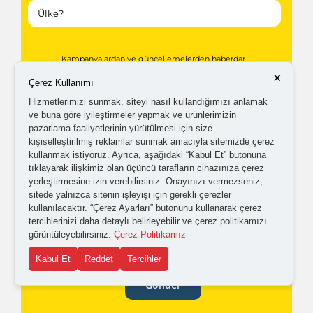
Kampanyalardan ve güncellemelerden haberdar
olabilmem için tarafıma
ticari elektronik ileti
×
Çerez Kullanımı
gönderilmesini kabul ediyorum.
Hizmetlerimizi sunmak, siteyi nasıl kullandığımızı anlamak
ve buna göre iyileştirmeler yapmak ve ürünlerimizin
pazarlama faaliyetlerinin yürütülmesi için size
Kişisel verilerimin işlenmesine yönelik
aydınlatma ve
kişiselleştirilmiş reklamlar sunmak amacıyla sitemizde çerez
kullanmak istiyoruz. Ayrıca, aşağıdaki “Kabul Et” butonuna
açık rıza metni
'ni okudum,
onaylıyorum.
tıklayarak ilişkimiz olan üçüncü tarafların cihazınıza çerez
yerleştirmesine izin verebilirsiniz. Onayınızı vermezseniz,
sitede yalnızca sitenin işleyişi için gerekli çerezler
kullanılacaktır. “Çerez Ayarları” butonunu kullanarak çerez
tercihlerinizi daha detaylı belirleyebilir ve çerez politikamızı
görüntüleyebilirsiniz.
Çerez Politikamız
Kabul Et
Reddet
Tercihler
Gönder
Formu doldurarak,
Ata Teknik Endüstriyel Teknolojiler
'den bilgi