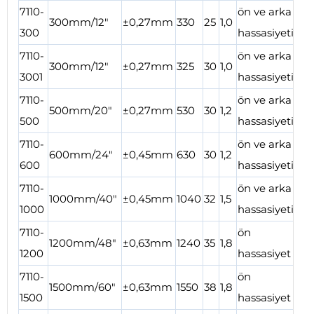
7110-
ön ve arka
300mm/12″
±0,27mm
330
25
1,0
300
hassasiyeti
7110-
ön ve arka
300mm/12″
±0,27mm
325
30
1,0
3001
hassasiyeti
7110-
ön ve arka
500mm/20″
±0,27mm
530
30
1,2
500
hassasiyeti
7110-
ön ve arka
600mm/24″
±0,45mm
630
30
1,2
600
hassasiyeti
7110-
ön ve arka
1000mm/40″
±0,45mm
1040
32
1,5
1000
hassasiyeti
7110-
ön
1200mm/48″
±0,63mm
1240
35
1,8
1200
hassasiyet
7110-
ön
1500mm/60″
±0,63mm
1550
38
1,8
1500
hassasiyet