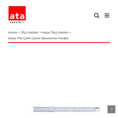
Skip
to
content
Home
Ölçü Aletleri
Insize Ölçü Aletleri
Insize 7110 Çelik Cetvel (Ekonomik Model)