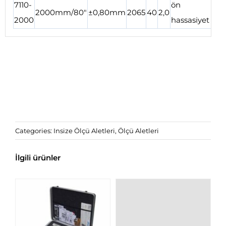
7110-
ön
2000mm/80″
±0,80mm
2065
40
2,0
2000
hassasiyet
Categories:
Insize Ölçü Aletleri
,
Ölçü Aletleri
İlgili ürünler