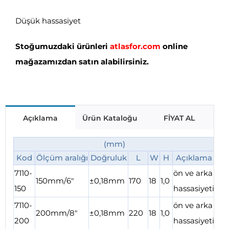
Düşük hassasiyet
Stoğumuzdaki ürünleri
atlasfor.com
online
mağazamızdan satın alabilirsiniz.
Açıklama
Ürün Kataloğu
FİYAT AL
(mm)
Kod
Ölçüm aralığı
Doğruluk
L
W
H
Açıklama
7110-
ön ve arka
150mm/6″
±0,18mm
170
18
1,0
150
hassasiyeti
7110-
ön ve arka
200mm/8″
±0,18mm
220
18
1,0
200
hassasiyeti