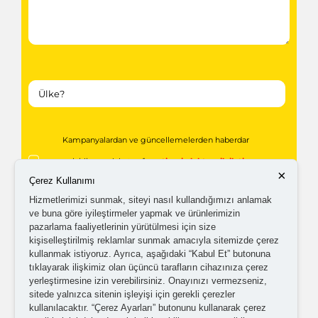
Kampanyalardan ve güncellemelerden haberdar
olabilmem için tarafıma
ticari elektronik ileti
×
Çerez Kullanımı
gönderilmesini kabul ediyorum.
Hizmetlerimizi sunmak, siteyi nasıl kullandığımızı anlamak
ve buna göre iyileştirmeler yapmak ve ürünlerimizin
Kişisel verilerimin işlenmesine yönelik
aydınlatma ve
pazarlama faaliyetlerinin yürütülmesi için size
kişiselleştirilmiş reklamlar sunmak amacıyla sitemizde çerez
açık rıza metni
'ni okudum,
onaylıyorum.
kullanmak istiyoruz. Ayrıca, aşağıdaki “Kabul Et” butonuna
tıklayarak ilişkimiz olan üçüncü tarafların cihazınıza çerez
yerleştirmesine izin verebilirsiniz. Onayınızı vermezseniz,
sitede yalnızca sitenin işleyişi için gerekli çerezler
kullanılacaktır. “Çerez Ayarları” butonunu kullanarak çerez