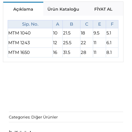
Açıklama
Ürün Kataloğu
FİYAT AL
Sip. No.
A
B
C
E
F
MTM 1040
10
21.5
18
9.5
5.1
MTM 1243
12
25.5
22
11
6.1
MTM 1650
16
31.5
28
11
8.1
Categories:
Diğer Ürünler