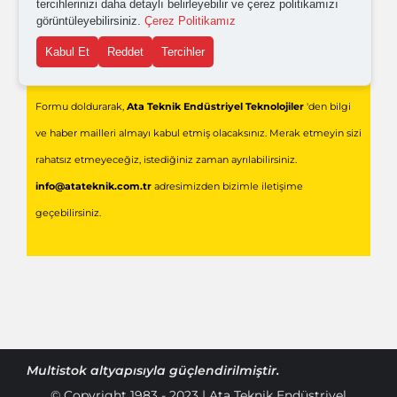
tercihlerinizi daha detaylı belirleyebilir ve çerez politikamızı
görüntüleyebilirsiniz.
Çerez Politikamız
Kabul Et
Reddet
Tercihler
Gönder
Formu doldurarak,
Ata Teknik Endüstriyel Teknolojiler
'den bilgi
ve haber mailleri almayı kabul etmiş olacaksınız. Merak etmeyin sizi
rahatsız etmeyeceğiz, istediğiniz zaman ayrılabilirsiniz.
info@atateknik.com.tr
adresimizden bizimle iletişime
geçebilirsiniz.
Multistok
altyapısıyla güçlendirilmiştir.
© Copyright 1983 - 2023 | Ata Teknik Endüstriyel