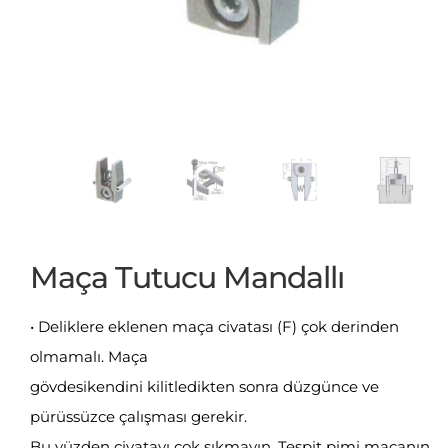
Maça Tutucu Mandallı
• Deliklere eklenen maça civatası (F) çok derinden
olmamalı. Maça
gövdesikendini kilitledikten sonra düzgünce ve
pürüssüzce çalışması gerekir.
Bu yüzden civatayı çok sıkmayın. Tespit pimi maçanın