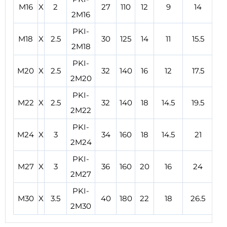
M16
X
2
27
110
12
9
14
2M16
PKI-
M18
X
2.5
30
125
14
11
15.5
2M18
PKI-
M20
X
2.5
32
140
16
12
17.5
2M20
PKI-
M22
X
2.5
32
140
18
14.5
19.5
2M22
PKI-
M24
X
3
34
160
18
14.5
21
2M24
PKI-
M27
X
3
36
160
20
16
24
2M27
PKI-
M30
X
3.5
40
180
22
18
26.5
2M30