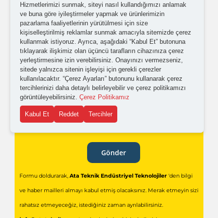
Hizmetlerimizi sunmak, siteyi nasıl kullandığımızı anlamak
olabilmem için tarafıma
ticari elektronik ileti
ve buna göre iyileştirmeler yapmak ve ürünlerimizin
pazarlama faaliyetlerinin yürütülmesi için size
gönderilmesini kabul ediyorum.
kişiselleştirilmiş reklamlar sunmak amacıyla sitemizde çerez
kullanmak istiyoruz. Ayrıca, aşağıdaki “Kabul Et” butonuna
tıklayarak ilişkimiz olan üçüncü tarafların cihazınıza çerez
Kişisel verilerimin işlenmesine yönelik
aydınlatma ve
yerleştirmesine izin verebilirsiniz. Onayınızı vermezseniz,
açık rıza metni
'ni okudum,
onaylıyorum.
sitede yalnızca sitenin işleyişi için gerekli çerezler
kullanılacaktır. “Çerez Ayarları” butonunu kullanarak çerez
tercihlerinizi daha detaylı belirleyebilir ve çerez politikamızı
görüntüleyebilirsiniz.
Çerez Politikamız
Kabul Et
Reddet
Tercihler
Gönder
Formu doldurarak,
Ata Teknik Endüstriyel Teknolojiler
'den bilgi
ve haber mailleri almayı kabul etmiş olacaksınız. Merak etmeyin sizi
rahatsız etmeyeceğiz, istediğiniz zaman ayrılabilirsiniz.