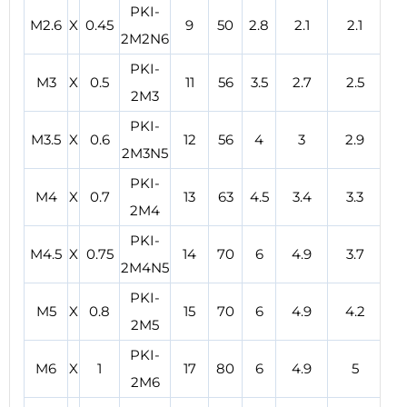
PKI-
M2.6
X
0.45
9
50
2.8
2.1
2.1
2M2N6
PKI-
M3
X
0.5
11
56
3.5
2.7
2.5
2M3
PKI-
M3.5
X
0.6
12
56
4
3
2.9
2M3N5
PKI-
M4
X
0.7
13
63
4.5
3.4
3.3
2M4
PKI-
M4.5
X
0.75
14
70
6
4.9
3.7
2M4N5
PKI-
M5
X
0.8
15
70
6
4.9
4.2
2M5
PKI-
M6
X
1
17
80
6
4.9
5
2M6