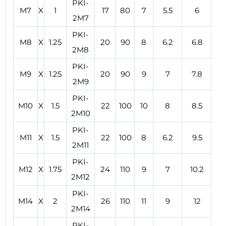
PKI-
M7
X
1
17
80
7
5.5
6
2M7
PKI-
M8
X
1.25
20
90
8
6.2
6.8
2M8
PKI-
M9
X
1.25
20
90
9
7
7.8
2M9
PKI-
M10
X
1.5
22
100
10
8
8.5
2M10
PKI-
M11
X
1.5
22
100
8
6.2
9.5
2M11
PKI-
M12
X
1.75
24
110
9
7
10.2
2M12
PKI-
M14
X
2
26
110
11
9
12
2M14
PKI-