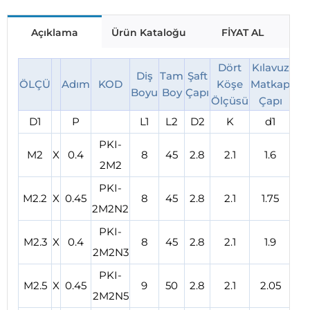
Açıklama
Ürün Kataloğu
FİYAT AL
Dört
Kılavuz
Diş
Tam
Şaft
ÖLÇÜ
Adım
KOD
Köşe
Matkap
Boyu
Boy
Çapı
Ölçüsü
Çapı
D1
P
L1
L2
D2
K
d1
PKI-
M2
X
0.4
8
45
2.8
2.1
1.6
2M2
PKI-
M2.2
X
0.45
8
45
2.8
2.1
1.75
2M2N2
PKI-
M2.3
X
0.4
8
45
2.8
2.1
1.9
2M2N3
PKI-
M2.5
X
0.45
9
50
2.8
2.1
2.05
2M2N5