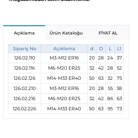
Açıklama
Ürün Kataloğu
FİYAT AL
Sipariş No
Açıklama
d
D
L
L1
126.02.110
M3-M12 ER16
20
28
24
37
126.02.116
M6-M20 ER25
32
42
28
52
126.02.126
M14-M33 ER40
50
63
32
75
126.02.210
M3-M12 ER16
20
28
55
38
126.02.216
M6-M20 ER25
32
42
86
63
126.02.226
M14-M33 ER40
50
63
95
73