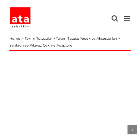
Skip
to
content
Home
Takım Tutucular
Takım Tutucu Yedek ve Aksesuarları
Senkronize Kılavuz Çekme Adaptörü