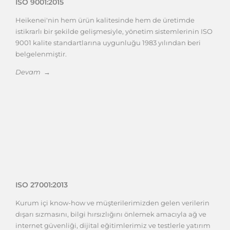
ISO 9001:2015
Heikenei'nin hem ürün kalitesinde hem de üretimde
istikrarlı bir şekilde gelişmesiyle, yönetim sistemlerinin ISO
9001 kalite standartlarına uygunluğu 1983 yılından beri
belgelenmiştir.
Devam →
ISO 27001:2013
Kurum içi know-how ve müşterilerimizden gelen verilerin
dışarı sızmasını, bilgi hırsızlığını önlemek amacıyla ağ ve
internet güvenliği, dijital eğitimlerimiz ve testlerle yatırım