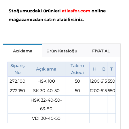
Stoğumuzdaki ürünleri
atlasfor.com
online
mağazamızdan satın alabilirsiniz.
Açıklama
Ürün Kataloğu
FİYAT AL
Sipariş
Takım
Açıklama
H
B
T
No
Adedi
272.100
HSK 100
50
1200
615
550
272.150
SK 30-40-50
50
1200
615
550
HSK 32-40-50-
63-80
VDI 30-40-50