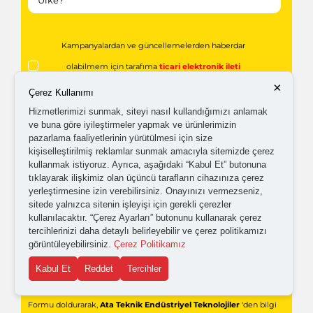
Kampanyalardan ve güncellemelerden haberdar
olabilmem için tarafıma
ticari elektronik ileti
×
gönderilmesini kabul ediyorum.
Çerez Kullanımı
Hizmetlerimizi sunmak, siteyi nasıl kullandığımızı anlamak
ve buna göre iyileştirmeler yapmak ve ürünlerimizin
Kişisel verilerimin işlenmesine yönelik
aydınlatma ve
pazarlama faaliyetlerinin yürütülmesi için size
kişiselleştirilmiş reklamlar sunmak amacıyla sitemizde çerez
açık rıza metni
'ni okudum,
onaylıyorum.
kullanmak istiyoruz. Ayrıca, aşağıdaki “Kabul Et” butonuna
tıklayarak ilişkimiz olan üçüncü tarafların cihazınıza çerez
yerleştirmesine izin verebilirsiniz. Onayınızı vermezseniz,
sitede yalnızca sitenin işleyişi için gerekli çerezler
kullanılacaktır. “Çerez Ayarları” butonunu kullanarak çerez
tercihlerinizi daha detaylı belirleyebilir ve çerez politikamızı
görüntüleyebilirsiniz.
Çerez Politikamız
Kabul Et
Reddet
Tercihler
Gönder
Formu doldurarak,
Ata Teknik Endüstriyel Teknolojiler
'den bilgi