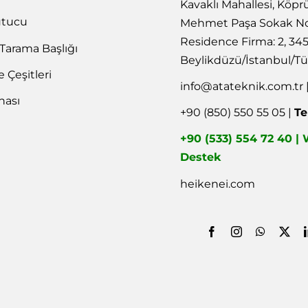
Kavaklı Mahallesi, Köpr
utucu
Mehmet Paşa Sokak No
Residence Firma: 2, 34
 Tarama Başlığı
Beylikdüzü/İstanbul/Tü
Çeşitleri
info@atateknik.com.tr
nası
+90 (850) 550 55 05 |
Te
+90 (533) 554 72 40 
Destek
heikenei.com