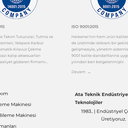
015
ISO 9001:2015
ze Takım Tutucular, Tutma ve
Heikenei'nin hem ürün kalit
emleri, Yekpare Karbür
de üretimde istikrarlı bir şekil
tomatik Kılavuz Çekme
gelişmesiyle, yönetim sisteml
azı kalıp aksesuarları
9001 kalite standartlarına uy
aaliyet gösteren firmamı...
yılından beri belgelenmiştir.
Devam →
akım
Ata Teknik Endüstriye
Teknolojiler
leme Makinesi
1983.. | Endüstriyel
Bileme Makinesi
Üretiyoruz.
emanları