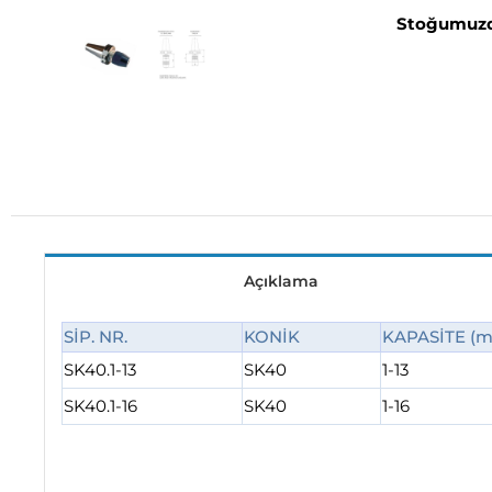
Stoğumuzd
Açıklama
SİP. NR.
KONİK
KAPASİTE (
SK40.1-13
SK40
1-13
SK40.1-16
SK40
1-16