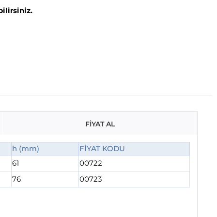
lirsiniz.
FİYAT AL
h (mm)
FİYAT KODU
61
00722
76
00723