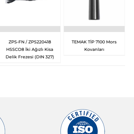
Pld Tip 650 Anahtarlar
TEMAK Tip 7200 / DIN
317 Mors Kamaları