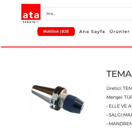
Skip
to
content
Ana Sayfa
Ürünler
MultiStok | B2B
TEMAK
Üretici: T
Menşei: TÜ
• ELLE VE 
• SALGI:MA
• MANDREN