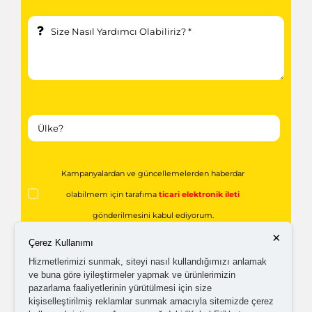
Kampanyalardan ve güncellemelerden haberdar
olabilmem için tarafıma
ticari elektronik ileti
gönderilmesini kabul ediyorum.
×
Çerez Kullanımı
Kişisel verilerimin işlenmesine yönelik
aydınlatma ve
Hizmetlerimizi sunmak, siteyi nasıl kullandığımızı anlamak
ve buna göre iyileştirmeler yapmak ve ürünlerimizin
açık rıza metni
'ni okudum,
onaylıyorum.
pazarlama faaliyetlerinin yürütülmesi için size
kişiselleştirilmiş reklamlar sunmak amacıyla sitemizde çerez