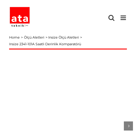
Skip
to
content
Home
Ölçü Aletleri
Insize Ölçü Aletleri
Insize 2341-101A Saatli Derinlik Komparatörü