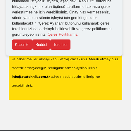
kullanmak istiyoruz. Ayrıca, aşağıdaki “Kabul Et” butonuna
tıklayarak ilişkimiz olan üçüncü tarafların cihazınıza çerez
yerleştirmesine izin verebilirsiniz. Onayınızı vermezseniz,
sitede yalnızca sitenin işleyişi için gerekli çerezler
kullanılacaktır. “Çerez Ayarları” butonunu kullanarak çerez
tercihlerinizi daha detaylı belirleyebilir ve çerez politikamızı
görüntüleyebilirsiniz.
Çerez Politikamız
Gönder
Kabul Et
Reddet
Tercihler
Formu doldurarak,
Ata Teknik Endüstriyel Teknolojiler
'den bilgi
ve haber mailleri almayı kabul etmiş olacaksınız. Merak etmeyin sizi
rahatsız etmeyeceğiz, istediğiniz zaman ayrılabilirsiniz.
info@atateknik.com.tr
adresimizden bizimle iletişime
geçebilirsiniz.