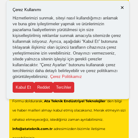
gönderilmesini kabul ediyorum.
×
Çerez Kullanımı
Hizmetlerimizi sunmak, siteyi nasıl kullandığımızı anlamak
ve buna göre iyileştirmeler yapmak ve ürünlerimizin
Kişisel verilerimin işlenmesine yönelik
aydınlatma ve
pazarlama faaliyetlerinin yürütülmesi için size
açık rıza metni
'ni okudum,
onaylıyorum.
kişiselleştirilmiş reklamlar sunmak amacıyla sitemizde çerez
kullanmak istiyoruz. Ayrıca, aşağıdaki “Kabul Et” butonuna
tıklayarak ilişkimiz olan üçüncü tarafların cihazınıza çerez
yerleştirmesine izin verebilirsiniz. Onayınızı vermezseniz,
sitede yalnızca sitenin işleyişi için gerekli çerezler
kullanılacaktır. “Çerez Ayarları” butonunu kullanarak çerez
tercihlerinizi daha detaylı belirleyebilir ve çerez politikamızı
görüntüleyebilirsiniz.
Çerez Politikamız
Gönder
Kabul Et
Reddet
Tercihler
Formu doldurarak,
Ata Teknik Endüstriyel Teknolojiler
'den bilgi
ve haber mailleri almayı kabul etmiş olacaksınız. Merak etmeyin sizi
rahatsız etmeyeceğiz, istediğiniz zaman ayrılabilirsiniz.
info@atateknik.com.tr
adresimizden bizimle iletişime