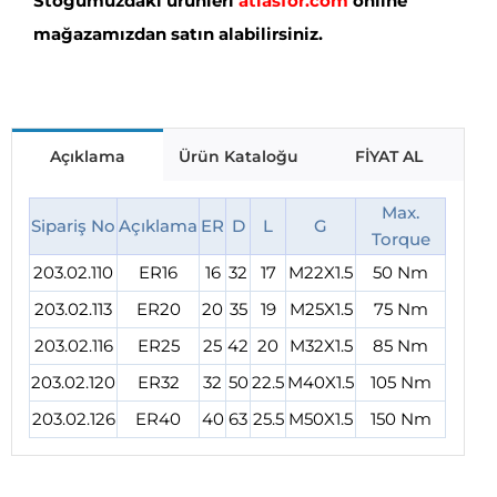
Stoğumuzdaki ürünleri
atlasfor.com
online
mağazamızdan satın alabilirsiniz.
Açıklama
Ürün Kataloğu
FİYAT AL
Max.
Sipariş No
Açıklama
ER
D
L
G
Torque
203.02.110
ER16
16
32
17
M22X1.5
50 Nm
203.02.113
ER20
20
35
19
M25X1.5
75 Nm
203.02.116
ER25
25
42
20
M32X1.5
85 Nm
203.02.120
ER32
32
50
22.5
M40X1.5
105 Nm
203.02.126
ER40
40
63
25.5
M50X1.5
150 Nm