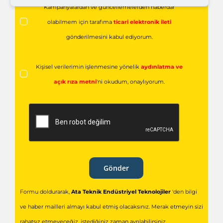
Kampanyalardan ve güncellemelerden haberdar
olabilmem için tarafıma
ticari elektronik ileti
gönderilmesini kabul ediyorum.
Kişisel verilerimin işlenmesine yönelik
aydınlatma ve
açık rıza metni
'ni okudum,
onaylıyorum.
Gönder
Formu doldurarak,
Ata Teknik Endüstriyel Teknolojiler
'den bilgi
ve haber mailleri almayı kabul etmiş olacaksınız. Merak etmeyin sizi
rahatsız etmeyeceğiz, istediğiniz zaman ayrılabilirsiniz.