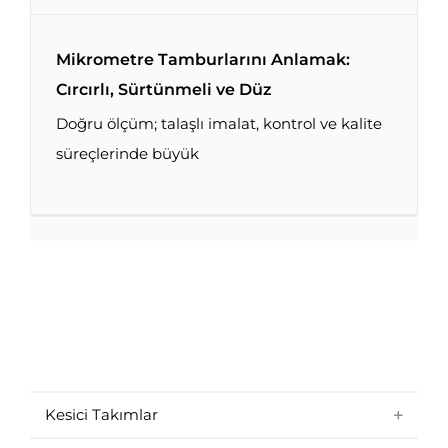
Mikrometre Tamburlarını Anlamak:
Cırcırlı, Sürtünmeli ve Düz
Doğru ölçüm; talaşlı imalat, kontrol ve kalite
Mikrometre Tamburlarını Anlamak: Cırcırlı,
Sürtünmeli ve Düz
süreçlerinde büyük
Kesici Takımlar