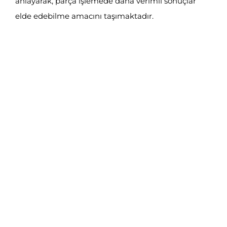
anlayarak, parça işlemede daha verimli sonuçlar
elde edebilme amacını taşımaktadır.