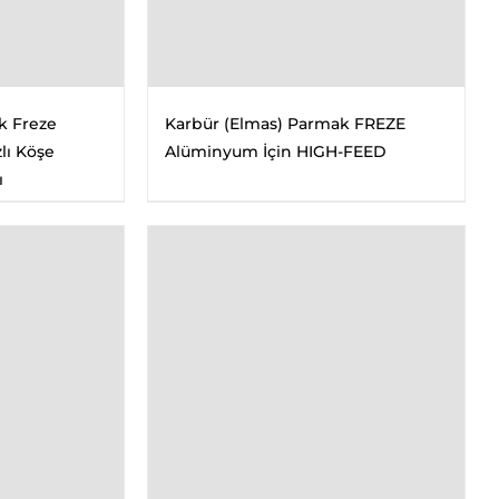
k Freze
Karbür (Elmas) Parmak FREZE
lı Köşe
Alüminyum İçin HIGH-FEED
ı