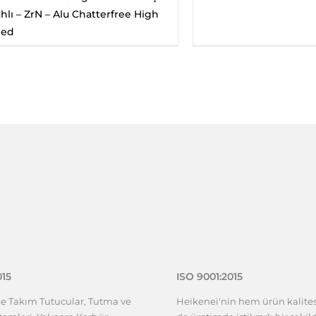
hlı – ZrN – Alu Chatterfree High
eed
015
ISO 9001:2015
ze Takım Tutucular, Tutma ve
Heikenei'nin hem ürün kalit