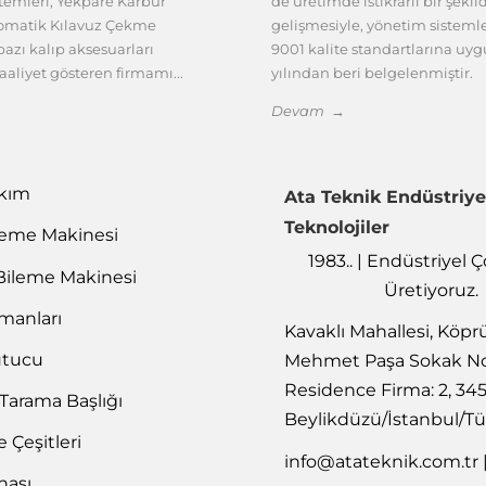
emleri, Yekpare Karbür
de üretimde istikrarlı bir şekil
tomatik Kılavuz Çekme
gelişmesiyle, yönetim sisteml
azı kalıp aksesuarları
9001 kalite standartlarına uy
aaliyet gösteren firmamı...
yılından beri belgelenmiştir.
Devam →
akım
Ata Teknik Endüstriye
Teknolojiler
leme Makinesi
1983.. | Endüstriyel
Bileme Makinesi
Üretiyoruz.
emanları
Kavaklı Mahallesi, Köpr
utucu
Mehmet Paşa Sokak No
Residence Firma: 2, 34
 Tarama Başlığı
Beylikdüzü/İstanbul/Tü
Çeşitleri
info@atateknik.com.tr
nası