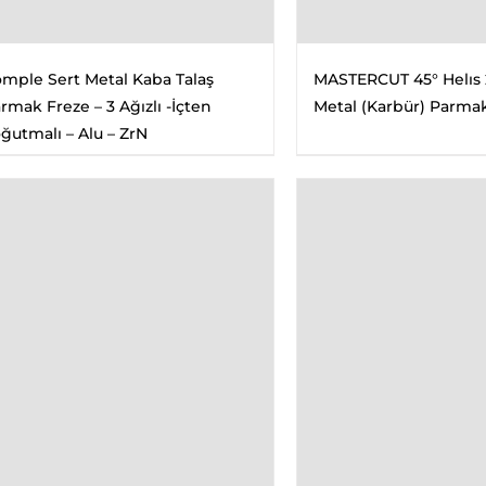
mple Sert Metal Kaba Talaş
MASTERCUT 45° Helıs 2
rmak Freze – 3 Ağızlı -İçten
Metal (Karbür) Parmak
ğutmalı – Alu – ZrN