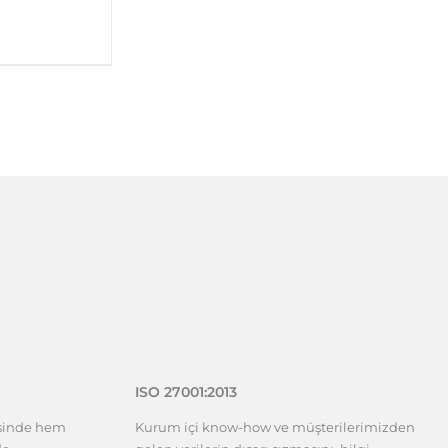
ISO 27001:2013
esinde hem
Kurum içi know-how ve müşterilerimizden