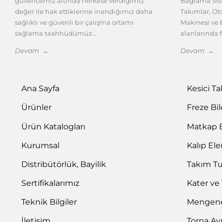
güvencemiz altında herkese verdiğimiz
Bağlama Sist
değer ile hak ettiklerine inandığımız daha
Takımlar, O
sağlıklı ve güvenli bir çalışma ortamı
Makinesi ve b
sağlama taahhüdümüz...
alanlarında f
Devam →
Devam →
Ana Sayfa
Kesici T
Ürünler
Freze Bi
Ürün Katalogları
Matkap 
Kurumsal
Kalıp El
Distribütörlük, Bayilik
Takım T
Sertifikalarımız
Kater ve
Teknik Bilgiler
Mengene 
İletişim
Torna Ay