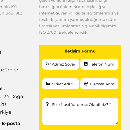
de
gelen verilerin dışarı sızmasını, bilgi
erinin ISO
hırsızlığını önlemek amacıyla ağ ve
gunluğu 1983
internet güvenliği, dijital eğitimlerimiz ve
testlerle yatırım yapmış olduğumuz tüm
lisanslı yazılımlarımızla güvenilirliğimizi
ISO 27001 Belgelendirdik.
İletişim Formu
l
 Çözümler
ülü
: 24 Doğa
520
rkiye
|
E-posta