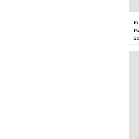
Ko
Pa
So