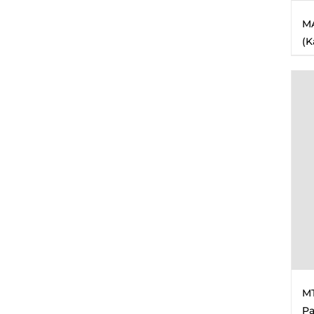
MA
(K
MT
Pa