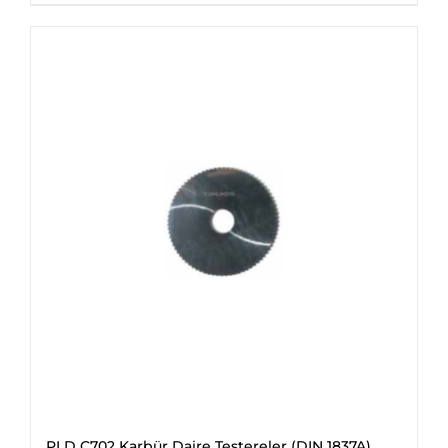
PLD C702 Karbür Daire Testereler (DIN 1837A)