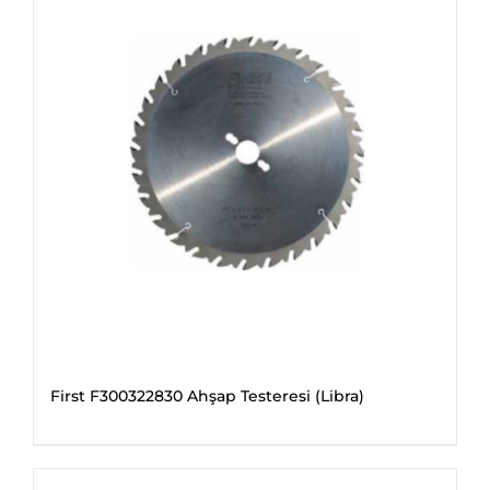
First F300322830 Ahşap Testeresi (Libra)