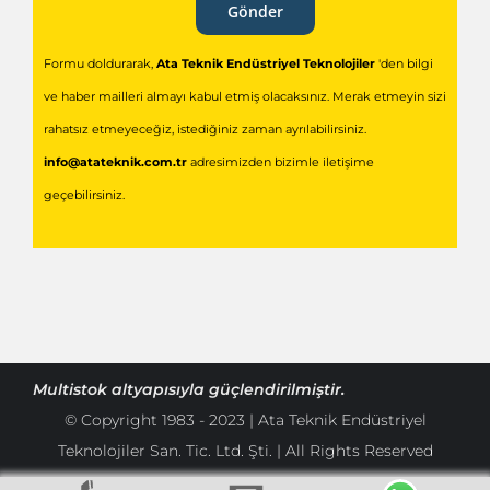
Gönder
Formu doldurarak,
Ata Teknik Endüstriyel Teknolojiler
'den bilgi
ve haber mailleri almayı kabul etmiş olacaksınız. Merak etmeyin sizi
rahatsız etmeyeceğiz, istediğiniz zaman ayrılabilirsiniz.
info@atateknik.com.tr
adresimizden bizimle iletişime
geçebilirsiniz.
Multistok
altyapısıyla güçlendirilmiştir.
© Copyright 1983 - 2023 | Ata Teknik Endüstriyel
Teknolojiler San. Tic. Ltd. Şti. | All Rights Reserved