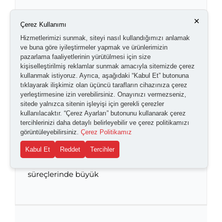
×
Çerez Kullanımı
Hizmetlerimizi sunmak, siteyi nasıl kullandığımızı anlamak
ve buna göre iyileştirmeler yapmak ve ürünlerimizin
pazarlama faaliyetlerinin yürütülmesi için size
kişiselleştirilmiş reklamlar sunmak amacıyla sitemizde çerez
kullanmak istiyoruz. Ayrıca, aşağıdaki “Kabul Et” butonuna
tıklayarak ilişkimiz olan üçüncü tarafların cihazınıza çerez
yerleştirmesine izin verebilirsiniz. Onayınızı vermezseniz,
sitede yalnızca sitenin işleyişi için gerekli çerezler
kullanılacaktır. “Çerez Ayarları” butonunu kullanarak çerez
tercihlerinizi daha detaylı belirleyebilir ve çerez politikamızı
Mikrometre Tamburlarını Anlamak:
görüntüleyebilirsiniz.
Çerez Politikamız
Cırcırlı, Sürtünmeli ve Düz
Kabul Et
Reddet
Tercihler
Doğru ölçüm; talaşlı imalat, kontrol ve kalite
Mikrometre Tamburlarını Anlamak: Cırcırlı,
Sürtünmeli ve Düz
süreçlerinde büyük