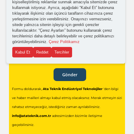
kişiselleştirilmiş reklamlar sunmak amacıyla sitemizde çerez
kullanmak istiyoruz. Ayrıca, aşağıdaki “Kabul Et” butonuna
tıklayarak ilişkimiz olan üçüncü tarafların cihazınıza çerez
Kişisel verilerimin işlenmesine yönelik
aydınlatma ve
yerleştirmesine izin verebilirsiniz. Onayınızı vermezseniz,
açık rıza metni
'ni okudum,
onaylıyorum.
sitede yalnızca sitenin işleyişi için gerekli çerezler
kullanılacaktır. “Çerez Ayarları” butonunu kullanarak çerez
tercihlerinizi daha detaylı belirleyebilir ve çerez politikamızı
görüntüleyebilirsiniz.
Çerez Politikamız
Kabul Et
Reddet
Tercihler
Gönder
Formu doldurarak,
Ata Teknik Endüstriyel Teknolojiler
'den bilgi
ve haber mailleri almayı kabul etmiş olacaksınız. Merak etmeyin sizi
rahatsız etmeyeceğiz, istediğiniz zaman ayrılabilirsiniz.
info@atateknik.com.tr
adresimizden bizimle iletişime
geçebilirsiniz.