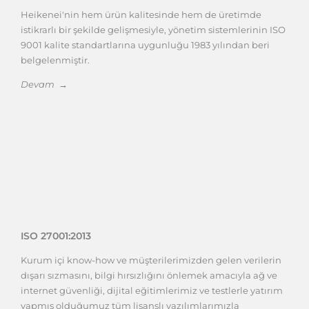
Heikenei'nin hem ürün kalitesinde hem de üretimde
istikrarlı bir şekilde gelişmesiyle, yönetim sistemlerinin ISO
9001 kalite standartlarına uygunluğu 1983 yılından beri
belgelenmiştir.
Devam →
ISO 27001:2013
Kurum içi know-how ve müşterilerimizden gelen verilerin
dışarı sızmasını, bilgi hırsızlığını önlemek amacıyla ağ ve
internet güvenliği, dijital eğitimlerimiz ve testlerle yatırım
yapmış olduğumuz tüm lisanslı yazılımlarımızla