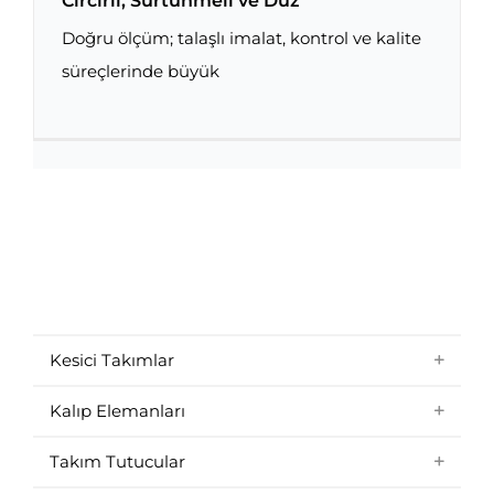
Cırcırlı, Sürtünmeli ve Düz
Doğru ölçüm; talaşlı imalat, kontrol ve kalite
Mikrometre Tamburlarını Anlamak: Cırcırlı,
Sürtünmeli ve Düz
süreçlerinde büyük
Kesici Takımlar
Kalıp Elemanları
Takım Tutucular