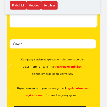
Sertifikalarımız
Kabul Et
Reddet
Tercihler
Teknik Bilgiler
İletişim
Çerez Politikası
KVKK Aydınlatma Metni
Kesici Takım
Freze Bileme Makinesi
Matkap Bileme Makinesi
Kalıp Elemanları
Takım Tutucu
Kater ve Tarama Başlığı
Mengene Çeşitleri