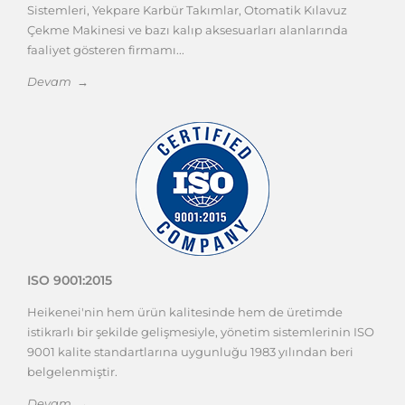
Kesici Takımlar
Kalıp Elemanları
Takım Tutucular
Takma Uçlu Takım Tutucular (Kater ve
Tarama Başlığı)
Kalıp, İş Parçası Bağlama ve Tezgah
Ekipmanları
Ölçü Aletleri
Makineler
Temak Ürünleri