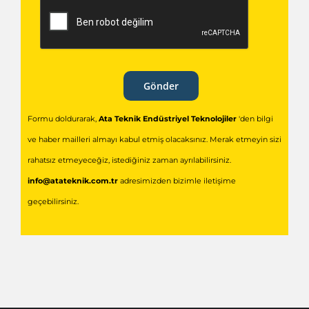
Torna Aynası
Ata Teknik Endüstriyel Teknolojiler
1983.. | Endüstriyel Çözümler Üretiyoruz.
Kavaklı Mahallesi, Köprülü Mehmet Paşa
Sokak No: 24 Doğa Residence Firma: 2,
34520 Beylikdüzü/İstanbul/Türkiye
info@atateknik.com.tr
|
E-posta
+90 (850) 550 55 05 |
Telefon
+90 (533) 554 72 40 | WhatsApp Destek
heikenei.com