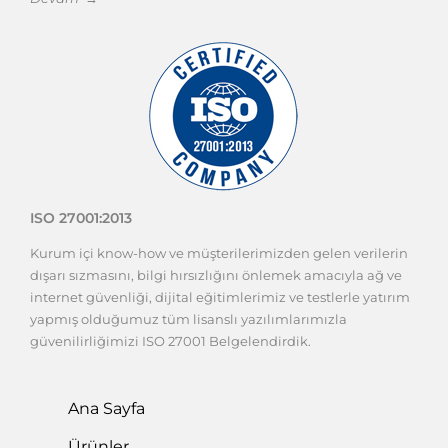
Diğer Ürünler
ISO 45001:2018
Çalışanlarımız başta olmak üzere güvencemiz altında
herkese verdiğimiz değer ile hak ettiklerine inandığımız
daha sağlıklı ve güvenli bir çalışma ortamı sağlama