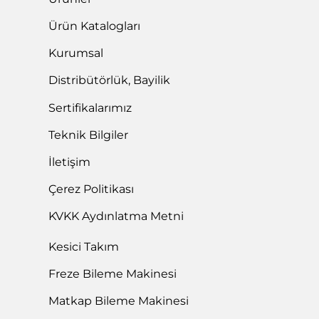
taahhüdümüz...
Devam →
ISO 14001:2015
Torna ve Freze Takım Tutucular, Tutma ve Bağlama
Sistemleri, Yekpare Karbür Takımlar, Otomatik Kılavuz
Çekme Makinesi ve bazı kalıp aksesuarları alanlarında
faaliyet gösteren firmamı...
Devam →