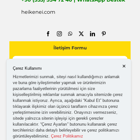
ISO 27001:2013
Kurum içi know-how ve müşterilerimizden gelen verilerin
dışarı sızmasını, bilgi hırsızlığını önlemek amacıyla ağ ve
internet güvenliği, dijital eğitimlerimiz ve testlerle yatırım
yapmış olduğumuz tüm lisanslı yazılımlarımızla
güvenilirliğimizi ISO 27001 Belgelendirdik.
×
Çerez Kullanımı
Hizmetlerimizi sunmak, siteyi nasıl kullandığımızı anlamak
Ana Sayfa
ve buna göre iyileştirmeler yapmak ve ürünlerimizin
pazarlama faaliyetlerinin yürütülmesi için size
Ürünler
kişiselleştirilmiş reklamlar sunmak amacıyla sitemizde çerez
kullanmak istiyoruz. Ayrıca, aşağıdaki “Kabul Et” butonuna
Ürün Katalogları
tıklayarak ilişkimiz olan üçüncü tarafların cihazınıza çerez
yerleştirmesine izin verebilirsiniz. Onayınızı vermezseniz,
Kurumsal
sitede yalnızca sitenin işleyişi için gerekli çerezler
kullanılacaktır. “Çerez Ayarları” butonunu kullanarak çerez
Distribütörlük, Bayilik
tercihlerinizi daha detaylı belirleyebilir ve çerez politikamızı
görüntüleyebilirsiniz.
Çerez Politikamız