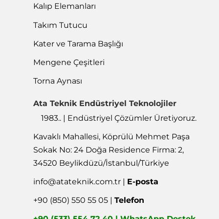
ISO 9001:2015
Heikenei'nin hem ürün kalitesinde hem de üretimde
istikrarlı bir şekilde gelişmesiyle, yönetim sistemlerinin ISO
9001 kalite standartlarına uygunluğu 1983 yılından beri
belgelenmiştir.
Devam →