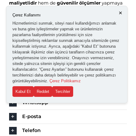
maliyetlidir
hem de
güvenilir ölçümler
yapmaya
olanak tanır. CNC işleme, makine mühendisliği ve
×
Çerez Kullanımı
benzer alanlarda hassas ölçüm için yaygın olarak
Hizmetlerimizi sunmak, siteyi nasıl kullandığımızı anlamak
ve buna göre iyileştirmeler yapmak ve ürünlerimizin
kullanılırlar.
pazarlama faaliyetlerinin yürütülmesi için size
kişiselleştirilmiş reklamlar sunmak amacıyla sitemizde çerez
kullanmak istiyoruz. Ayrıca, aşağıdaki “Kabul Et” butonuna
tıklayarak ilişkimiz olan üçüncü tarafların cihazınıza çerez
Bu bilgiler genel bilgiler olup ticari ve üretim
yerleştirmesine izin verebilirsiniz. Onayınızı vermezseniz,
sitede yalnızca sitenin işleyişi için gerekli çerezler
süreçlerinizde mühendisleriniz ile birlikte
kullanılacaktır. “Çerez Ayarları” butonunu kullanarak çerez
tercihlerinizi daha detaylı belirleyebilir ve çerez politikamızı
taleplerinize en uygun seçimi yapmanızı öneririz.
görüntüleyebilirsiniz.
Çerez Politikamız
Kabul Et
Reddet
Tercihler
Whatsapp
E-posta
Telefon