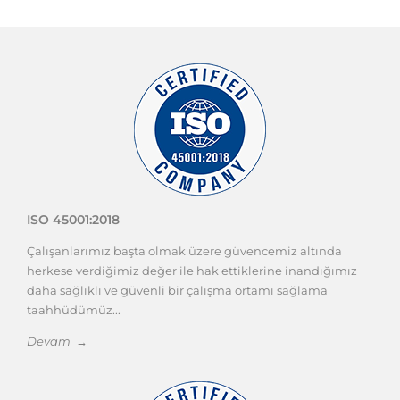
Kesici Takımlar
Kalıp Elemanları
Takım Tutucular
Takma Uçlu Takım Tutucular (Kater ve
Tarama Başlığı)
Kalıp, İş Parçası Bağlama ve Tezgah
Ekipmanları
Ölçü Aletleri