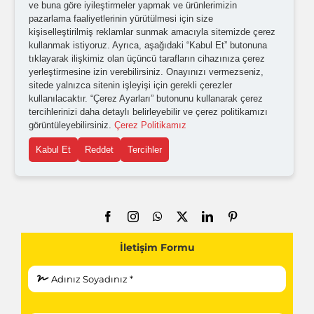
ve buna göre iyileştirmeler yapmak ve ürünlerimizin
pazarlama faaliyetlerinin yürütülmesi için size
Kurumsal
kişiselleştirilmiş reklamlar sunmak amacıyla sitemizde çerez
kullanmak istiyoruz. Ayrıca, aşağıdaki “Kabul Et” butonuna
Distribütörlük, Bayilik
tıklayarak ilişkimiz olan üçüncü tarafların cihazınıza çerez
yerleştirmesine izin verebilirsiniz. Onayınızı vermezseniz,
Sertifikalarımız
sitede yalnızca sitenin işleyişi için gerekli çerezler
kullanılacaktır. “Çerez Ayarları” butonunu kullanarak çerez
Teknik Bilgiler
tercihlerinizi daha detaylı belirleyebilir ve çerez politikamızı
görüntüleyebilirsiniz.
Çerez Politikamız
İletişim
Kabul Et
Reddet
Tercihler
Çerez Politikası
KVKK Aydınlatma Metni
Kesici Takım
Freze Bileme Makinesi
Matkap Bileme Makinesi
Kalıp Elemanları