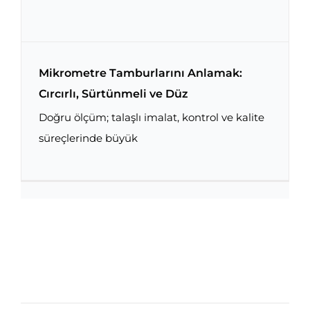
Mikrometre Tamburlarını Anlamak:
Cırcırlı, Sürtünmeli ve Düz
Doğru ölçüm; talaşlı imalat, kontrol ve kalite
Mikrometre Tamburlarını Anlamak: Cırcırlı,
Sürtünmeli ve Düz
süreçlerinde büyük