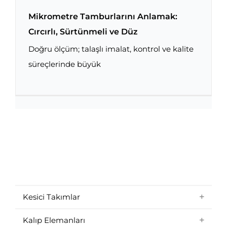
Mikrometre Tamburlarını Anlamak:
Cırcırlı, Sürtünmeli ve Düz
Doğru ölçüm; talaşlı imalat, kontrol ve kalite
Mikrometre Tamburlarını Anlamak: Cırcırlı,
Sürtünmeli ve Düz
süreçlerinde büyük
Kesici Takımlar
Kalıp Elemanları