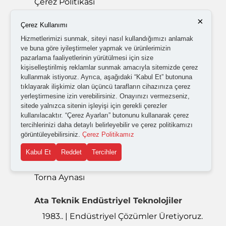
Çerez Politikası
×
KVKK Aydınlatma Metni
Çerez Kullanımı
Hizmetlerimizi sunmak, siteyi nasıl kullandığımızı anlamak
Kesici Takım
ve buna göre iyileştirmeler yapmak ve ürünlerimizin
pazarlama faaliyetlerinin yürütülmesi için size
Freze Bileme Makinesi
kişiselleştirilmiş reklamlar sunmak amacıyla sitemizde çerez
kullanmak istiyoruz. Ayrıca, aşağıdaki “Kabul Et” butonuna
Matkap Bileme Makinesi
tıklayarak ilişkimiz olan üçüncü tarafların cihazınıza çerez
yerleştirmesine izin verebilirsiniz. Onayınızı vermezseniz,
Kalıp Elemanları
sitede yalnızca sitenin işleyişi için gerekli çerezler
kullanılacaktır. “Çerez Ayarları” butonunu kullanarak çerez
Takım Tutucu
tercihlerinizi daha detaylı belirleyebilir ve çerez politikamızı
görüntüleyebilirsiniz.
Çerez Politikamız
Kater ve Tarama Başlığı
Kabul Et
Reddet
Tercihler
Mengene Çeşitleri
Torna Aynası
Ata Teknik Endüstriyel Teknolojiler
1983.. | Endüstriyel Çözümler Üretiyoruz.