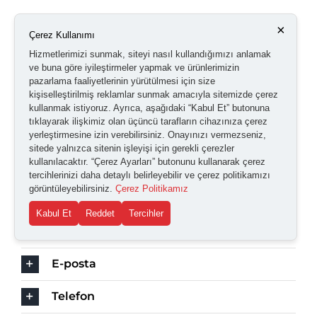
Bu gelişmeler tüketici elektroniğinin her cephede
×
Çerez Kullanımı
yenilikler yaşadığını ortaya koymaktadır. Bu
Hizmetlerimizi sunmak, siteyi nasıl kullandığımızı anlamak
ve buna göre iyileştirmeler yapmak ve ürünlerimizin
yenilikler de aslında plastik enjeksiyon kalıplamanın
pazarlama faaliyetlerinin yürütülmesi için size
geçirdiği değişim ve dönüşüm ile yakından ilgilidir.
kişiselleştirilmiş reklamlar sunmak amacıyla sitemizde çerez
kullanmak istiyoruz. Ayrıca, aşağıdaki “Kabul Et” butonuna
tıklayarak ilişkimiz olan üçüncü tarafların cihazınıza çerez
Bu bilgiler genel bilgiler olup ticari ve üretim
yerleştirmesine izin verebilirsiniz. Onayınızı vermezseniz,
süreçlerinizde mühendisleriniz ile birlikte
sitede yalnızca sitenin işleyişi için gerekli çerezler
kullanılacaktır. “Çerez Ayarları” butonunu kullanarak çerez
taleplerinize en uygun seçimi yapmanızı öneririz.
tercihlerinizi daha detaylı belirleyebilir ve çerez politikamızı
görüntüleyebilirsiniz.
Çerez Politikamız
Kabul Et
Reddet
Tercihler
Whatsapp
E-posta
Telefon