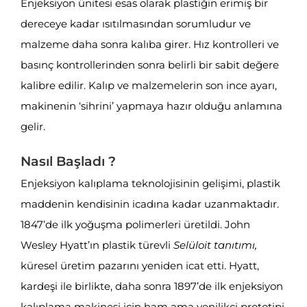
Enjeksiyon ünitesi esas olarak plastiğin erimiş bir
dereceye kadar ısıtılmasından sorumludur ve
malzeme daha sonra kalıba girer. Hız kontrolleri ve
basınç kontrollerinden sonra belirli bir sabit değere
kalibre edilir. Kalıp ve malzemelerin son ince ayarı,
makinenin ‘sihrini’ yapmaya hazır olduğu anlamına
gelir.
Nasıl Başladı ?
Enjeksiyon kalıplama teknolojisinin gelişimi, plastik
maddenin kendisinin icadına kadar uzanmaktadır.
1847’de ilk yoğuşma polimerleri üretildi. John
Wesley Hyatt’ın plastik türevli
Selüloit tanıtımı
,
küresel üretim pazarını yeniden icat etti. Hyatt,
kardeşi ile birlikte, daha sonra 1897’de ilk enjeksiyon
kalıplama makinesi için ham ama yenilikçi prototipi