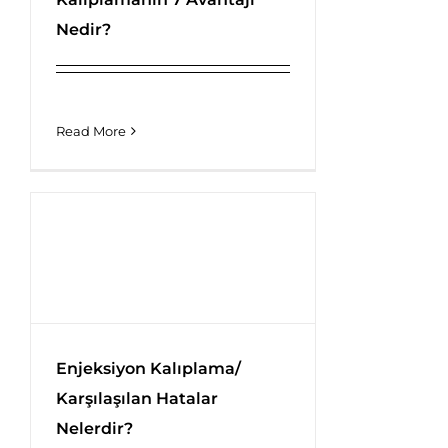
Plastik Enjeksiyon Kalıplamanın
Nedir?
7 Avantajı Nedir?
Read More
Enjeksiyon Kalıplama/
Karşılaşılan Hatalar
Enjeksiyon Kalıplama/
Nelerdir?
Karşılaşılan Hatalar Nelerdir?