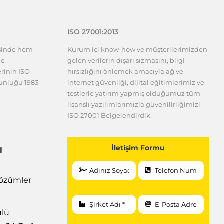
ISO 27001:2013
esinde hem
Kurum içi know-how ve müşterilerimizden
de
gelen verilerin dışarı sızmasını, bilgi
erinin ISO
hırsızlığını önlemek amacıyla ağ ve
gunluğu 1983
internet güvenliği, dijital eğitimlerimiz ve
testlerle yatırım yapmış olduğumuz tüm
lisanslı yazılımlarımızla güvenilirliğimizi
ISO 27001 Belgelendirdik.
İletişim Formu
l
 Çözümler
ülü