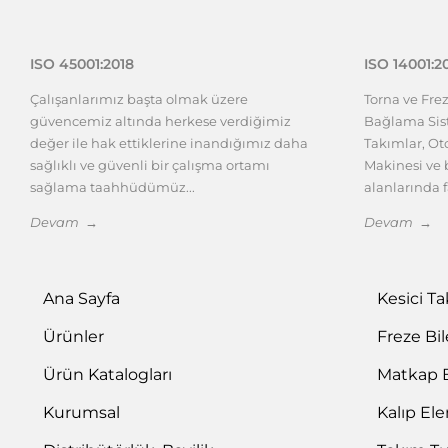
ISO 45001:2018
ISO 14001:2
Çalışanlarımız başta olmak üzere
Torna ve Fre
güvencemiz altında herkese verdiğimiz
Bağlama Sist
değer ile hak ettiklerine inandığımız daha
Takımlar, O
sağlıklı ve güvenli bir çalışma ortamı
Makinesi ve b
sağlama taahhüdümüz...
alanlarında f
Devam →
Devam →
Ana Sayfa
Kesici T
Ürünler
Freze Bi
Ürün Katalogları
Matkap 
Kurumsal
Kalıp El