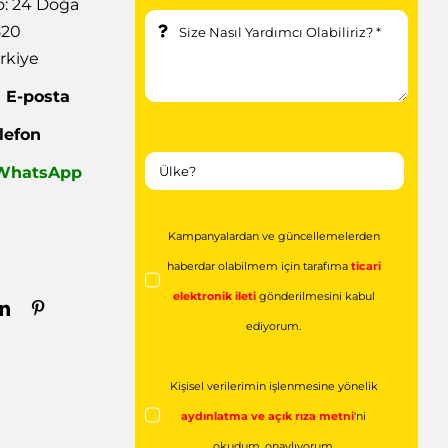
: 24 Doğa
520
rkiye
|
E-posta
lefon
| WhatsApp
Kampanyalardan ve güncellemelerden
haberdar olabilmem için tarafıma
ticari
elektronik ileti
gönderilmesini kabul
ediyorum.
Kişisel verilerimin işlenmesine yönelik
aydınlatma ve açık rıza metni
'ni
okudum,
onaylıyorum.