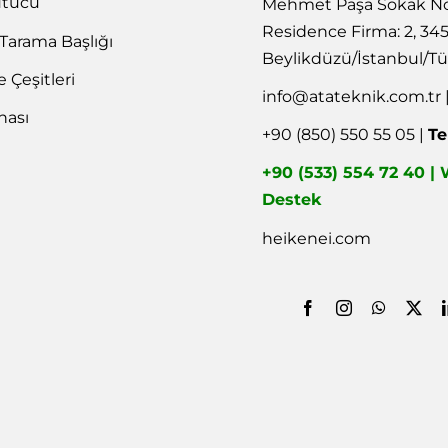
utucu
Mehmet Paşa Sokak No
Residence Firma: 2, 34
 Tarama Başlığı
Beylikdüzü/İstanbul/Tü
Çeşitleri
info@atateknik.com.tr
nası
+90 (850) 550 55 05 |
Te
+90 (533) 554 72 40 
Destek
heikenei.com