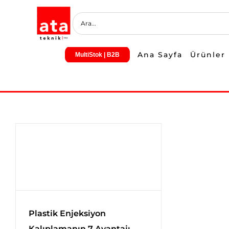
Skip
to
content
Ana Sayfa
Ürünler
MultiStok | B2B
Plastik Enjeksiyon
Kalıplamanın 7 Avantajı