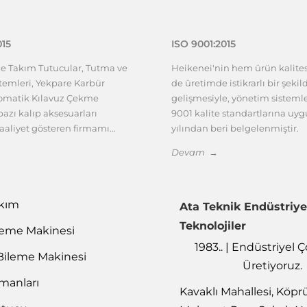
015
ISO 9001:2015
ze Takım Tutucular, Tutma ve
Heikenei'nin hem ürün kalit
emleri, Yekpare Karbür
de üretimde istikrarlı bir şekil
tomatik Kılavuz Çekme
gelişmesiyle, yönetim sisteml
azı kalıp aksesuarları
9001 kalite standartlarına uy
aaliyet gösteren firmamı...
yılından beri belgelenmiştir.
Devam →
akım
Ata Teknik Endüstriye
Teknolojiler
leme Makinesi
1983.. | Endüstriyel
Bileme Makinesi
Üretiyoruz.
emanları
Kavaklı Mahallesi, Köpr