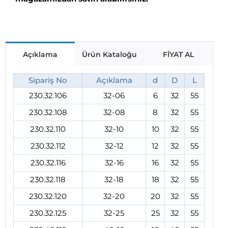
Açıklama
Ürün Kataloğu
FİYAT AL
Sipariş No
Açıklama
d
D
L
230.32.106
32-06
6
32
55
230.32.108
32-08
8
32
55
230.32.110
32-10
10
32
55
230.32.112
32-12
12
32
55
230.32.116
32-16
16
32
55
230.32.118
32-18
18
32
55
230.32.120
32-20
20
32
55
230.32.125
32-25
25
32
55