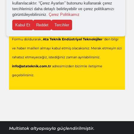
kullanılacaktır. “Çerez Ayarları” butonunu kullanarak çerez
tercihlerinizi daha detaylı belirleyebilir ve çerez politikamızı
görüntüleyebilirsiniz.
Çerez Politikamız
Gönder
Kabul Et
Reddet
Tercihler
Formu doldurarak,
Ata Teknik Endüstriyel Teknolojiler
'den bilgi
ve haber mailleri almayı kabul etmiş olacaksınız. Merak etmeyin sizi
rahatsız etmeyeceğiz, istediğiniz zaman ayrılabilirsiniz.
info@atateknik.com.tr
adresimizden bizimle iletişime
geçebilirsiniz.
Multistok
altyapısıyla güçlendirilmiştir.