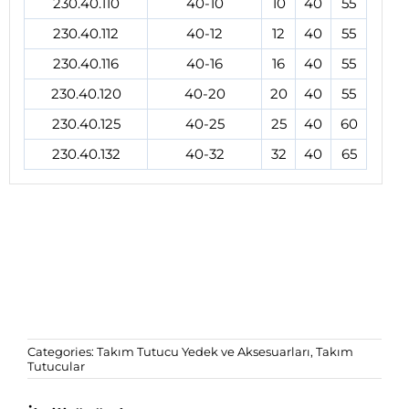
230.40.110
40-10
10
40
55
230.40.112
40-12
12
40
55
230.40.116
40-16
16
40
55
230.40.120
40-20
20
40
55
230.40.125
40-25
25
40
60
230.40.132
40-32
32
40
65
Categories:
Takım Tutucu Yedek ve Aksesuarları
,
Takım
Tutucular