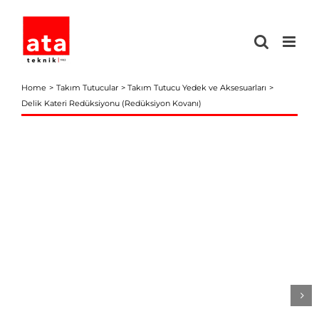
Skip
to
content
Home
Takım Tutucular
Takım Tutucu Yedek ve Aksesuarları
Delik Kateri Redüksiyonu (Redüksiyon Kovanı)