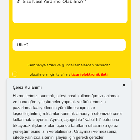
Kampanyalardan ve güncellemelerden haberdar
olabilmem için tarafıma
ticari elektronik ileti
×
gönderilmesini kabul ediyorum.
Çerez Kullanımı
Hizmetlerimizi sunmak, siteyi nasıl kullandığımızı anlamak
ve buna göre iyileştirmeler yapmak ve ürünlerimizin
Kişisel verilerimin işlenmesine yönelik
aydınlatma ve
pazarlama faaliyetlerinin yürütülmesi için size
açık rıza metni
'ni okudum,
onaylıyorum.
kişiselleştirilmiş reklamlar sunmak amacıyla sitemizde çerez
kullanmak istiyoruz. Ayrıca, aşağıdaki “Kabul Et” butonuna
tıklayarak ilişkimiz olan üçüncü tarafların cihazınıza çerez
yerleştirmesine izin verebilirsiniz. Onayınızı vermezseniz,
sitede yalnızca sitenin işleyişi için gerekli çerezler