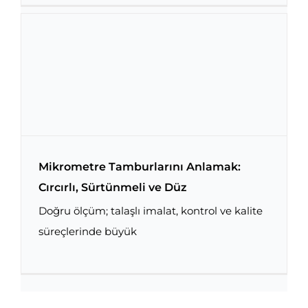
Mikrometre Tamburlarını Anlamak:
Cırcırlı, Sürtünmeli ve Düz
Doğru ölçüm; talaşlı imalat, kontrol ve kalite
Mikrometre Tamburlarını Anlamak: Cırcırlı,
Sürtünmeli ve Düz
süreçlerinde büyük