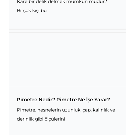
Kare bir delik delmek mümkün müdür?
Birçok kişi bu
Rotary Broach: Kare Delik Nasıl Delinir?
Pimetre Nedir? Pimetre Ne İşe Yarar?
Pimetre, nesnelerin uzunluk, çap, kalınlık ve
derinlik gibi ölçülerini
Pimetre Nedir? Pimetre Ne İşe Yarar?