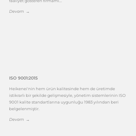
faaliyet gösteren firmamı...
Devam →
ISO 9001:2015
Heikenei'nin hem ürün kalitesinde hem de üretimde
istikrarlı bir şekilde gelişmesiyle, yönetim sistemlerinin ISO
9001 kalite standartlarına uygunluğu 1983 yılından beri
belgelenmiştir.
Devam →