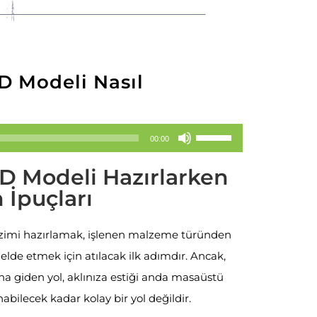
D Modeli Nasıl
Yukarı/aşağı
00:00
tuşları
D Modeli Hazırlarken
ile
 İpuçları
sesi
artırın
zimi hazırlamak, işlenen malzeme türünden
ya
de etmek için atılacak ilk adımdır. Ancak,
da
 giden yol, aklınıza estiği anda masaüstü
azaltın.
bilecek kadar kolay bir yol değildir.