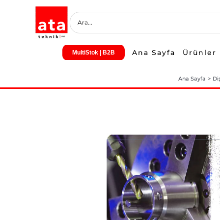
Skip
to
content
Ana Sayfa
Ürünler
MultiStok | B2B
Ana Sayfa
Di