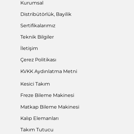
Devam →
ISO 14001:2015
Torna ve Freze Takım Tutucular, Tutma ve Bağlama
Sistemleri, Yekpare Karbür Takımlar, Otomatik Kılavuz
Çekme Makinesi ve bazı kalıp aksesuarları alanlarında
faaliyet gösteren firmamı...
Devam →