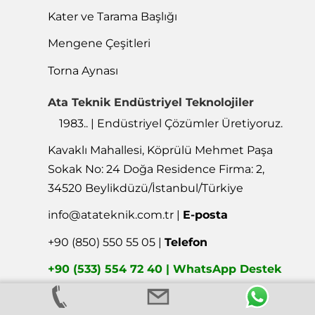
ISO 9001:2015
Heikenei'nin hem ürün kalitesinde hem de üretimde
istikrarlı bir şekilde gelişmesiyle, yönetim sistemlerinin ISO
9001 kalite standartlarına uygunluğu 1983 yılından beri
belgelenmiştir.
Devam →