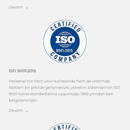
Kesici Takımlar
Kalıp Elemanları
Takım Tutucular
Takma Uçlu Takım Tutucular (Kater ve
Tarama Başlığı)
Kalıp, İş Parçası Bağlama ve Tezgah
Ekipmanları
Ölçü Aletleri
Makineler
Temak Ürünleri
Diğer Ürünler