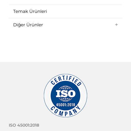
Boyut Ölçüm Cihazı Nedir | CNC
İşlemede Kullanılan Ölçüm Aletleri
Türleri
Boyut Ölçüm Cihazı Nedir | CNC İşlemede
Kullanılan Ölçüm Aletleri Türleri
CNC tezgâhlarında, işleme öncesinde iş
parçasının doğru şekilde bağlanıp