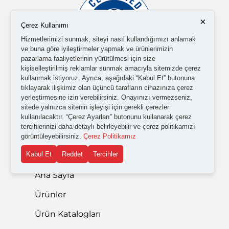
×
Çerez Kullanımı
Hizmetlerimizi sunmak, siteyi nasıl kullandığımızı anlamak
ve buna göre iyileştirmeler yapmak ve ürünlerimizin
pazarlama faaliyetlerinin yürütülmesi için size
kişiselleştirilmiş reklamlar sunmak amacıyla sitemizde çerez
kullanmak istiyoruz. Ayrıca, aşağıdaki “Kabul Et” butonuna
tıklayarak ilişkimiz olan üçüncü tarafların cihazınıza çerez
yerleştirmesine izin verebilirsiniz. Onayınızı vermezseniz,
sitede yalnızca sitenin işleyişi için gerekli çerezler
kullanılacaktır. “Çerez Ayarları” butonunu kullanarak çerez
tercihlerinizi daha detaylı belirleyebilir ve çerez politikamızı
görüntüleyebilirsiniz.
Çerez Politikamız
Kabul Et
Reddet
Tercihler
ISO 45001:2018
Çalışanlarımız başta olmak üzere güvencemiz altında
herkese verdiğimiz değer ile hak ettiklerine inandığımız
daha sağlıklı ve güvenli bir çalışma ortamı sağlama
taahhüdümüz...