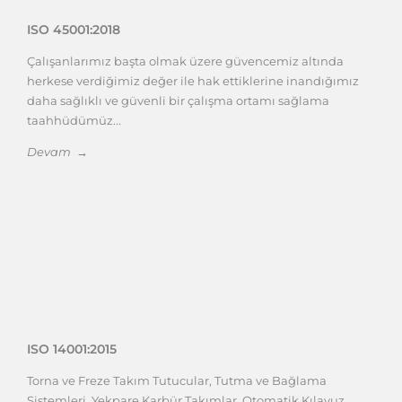
ISO 45001:2018
Çalışanlarımız başta olmak üzere güvencemiz altında
herkese verdiğimiz değer ile hak ettiklerine inandığımız
daha sağlıklı ve güvenli bir çalışma ortamı sağlama
taahhüdümüz...
Devam →
ISO 14001:2015
Torna ve Freze Takım Tutucular, Tutma ve Bağlama
Sistemleri, Yekpare Karbür Takımlar, Otomatik Kılavuz