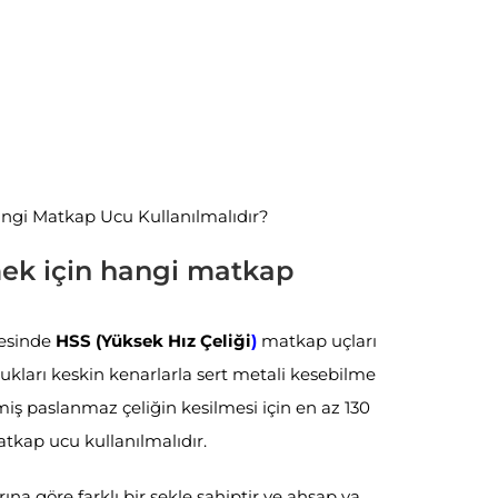
angi Matkap Ucu Kullanılmalıdır?
ek için hangi matkap
esinde
HSS (Yüksek Hız Çeliği
)
matkap uçları
dukları keskin kenarlarla sert metali kesebilme
lmiş paslanmaz çeliğin kesilmesi için en az 130
atkap ucu kullanılmalıdır.
a göre farklı bir şekle sahiptir ve ahşap ya