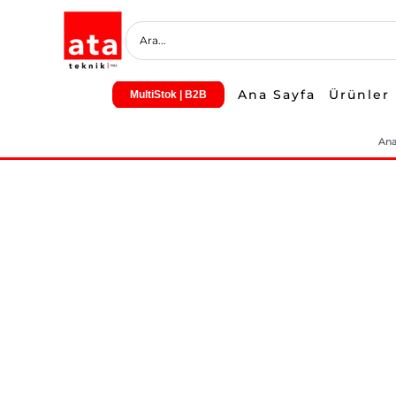
Skip
to
content
Ana Sayfa
Ürünler
MultiStok | B2B
Ana