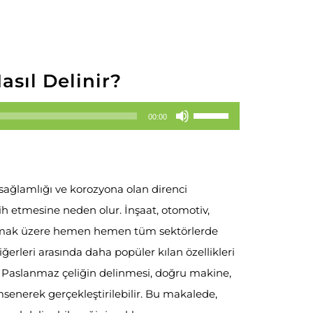
sıl Delinir?
Yukarı/aşağı
00:00
tuşları
ile
sesi
ağlamlığı ve korozyona olan direnci
artırın
cih etmesine neden olur. İnşaat, otomotiv,
ya
olmak üzere hemen hemen tüm sektörlerde
da
ğerleri arasında daha popüler kılan özellikleri
azaltın.
. Paslanmaz çeliğin delinmesi, doğru makine,
enerek gerçekleştirilebilir. Bu makalede,