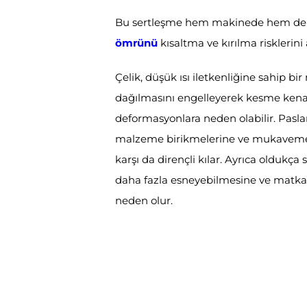
Bu sertleşme hem makinede hem de m
ömrünü
kısaltma ve kırılma risklerini a
Çelik, düşük ısı iletkenliğine sahip bi
dağılmasını engelleyerek kesme kenar
deformasyonlara neden olabilir. Pasl
malzeme birikmelerine ve mukaveme
karşı da dirençli kılar. Ayrıca olduk
daha fazla esneyebilmesine ve matkap
neden olur.