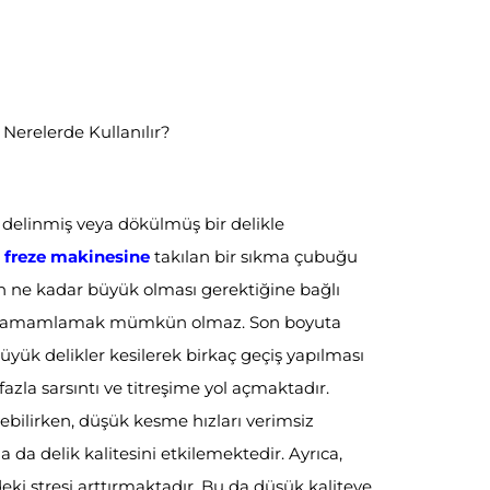
 Nerelerde Kullanılır?
 delinmiş veya dökülmüş bir delikle
a
freze makinesine
takılan bir sıkma çubuğu
ğin ne kadar büyük olması gerektiğine bağlı
şle tamamlamak mümkün olmaz. Son boyuta
ük delikler kesilerek birkaç geçiş yapılması
zla sarsıntı ve titreşime yol açmaktadır.
yebilirken, düşük kesme hızları verimsiz
da delik kalitesini etkilemektedir. Ayrıca,
eki stresi arttırmaktadır. Bu da düşük kaliteye