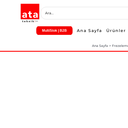
Skip
to
content
Ana Sayfa
Ürünler
MultiStok | B2B
Ana Sayfa
Frezelem